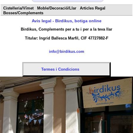
Cistelleria/Vímet
Moble/Decoració/Llar
Articles Regal
Bosses/Complements
Avis legal - Birdikus, botiga online
Birdikus, Complements per a tu i per a la teva llar
Titular:
info@birdikus.com
Termes i Condicions