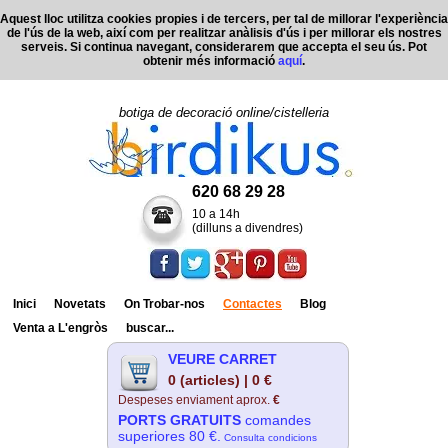
Aquest lloc utilitza cookies propies i de tercers, per tal de millorar l'experiència
de l'ús de la web, així com per realitzar anàlisis d'ús i per millorar els nostres
serveis. Si continua navegant, considerarem que accepta el seu ús. Pot
obtenir més informació
aquí
.
botiga de decoració online/cistelleria
620 68 29 28
10 a 14h
(dilluns a divendres)
Inici
Novetats
On Trobar-nos
Contactes
Blog
Venta a L'engròs
buscar...
VEURE CARRET
0 (articles) | 0 €
Despeses enviament aprox.
€
PORTS GRATUITS
comandes
superiores 80 €.
Consulta condicions