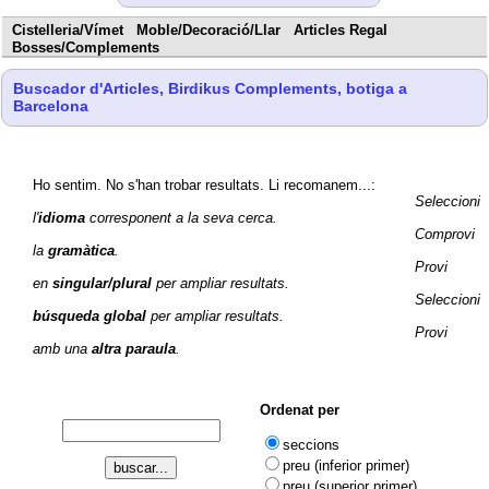
Cistelleria/Vímet
Moble/Decoració/Llar
Articles Regal
Bosses/Complements
Buscador d'Articles, Birdikus Complements, botiga a
Barcelona
Ho sentim. No s'han trobar resultats. Li recomanem...:
Seleccioni
l'
idioma
corresponent a la seva cerca.
Comprovi
la
gramàtica
.
Provi
en
singular/plural
per ampliar resultats.
Seleccioni
búsqueda global
per ampliar resultats.
Provi
amb una
altra paraula
.
Ordenat per
seccions
preu (inferior primer)
preu (superior primer)