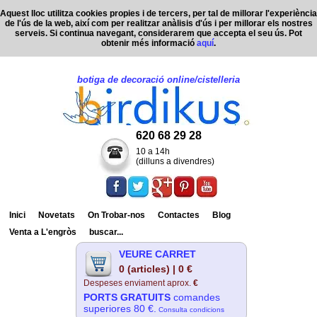
Aquest lloc utilitza cookies propies i de tercers, per tal de millorar l'experiència
de l'ús de la web, així com per realitzar anàlisis d'ús i per millorar els nostres
serveis. Si continua navegant, considerarem que accepta el seu ús. Pot
obtenir més informació
aquí
.
botiga de decoració online/cistelleria
620 68 29 28
10 a 14h
(dilluns a divendres)
Inici
Novetats
On Trobar-nos
Contactes
Blog
Venta a L'engròs
buscar...
VEURE CARRET
0 (articles) | 0 €
Despeses enviament aprox.
€
PORTS GRATUITS
comandes
superiores 80 €.
Consulta condicions