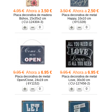
4.95 €
Ahora a
3.50 €
3.50 €
Ahora a
2.50 €
Placa decorativa de madera
Placa decorativa de metal
Búhos, 15x35x2 cm
Happy, 10x10 cm
( CU-124304-3)
( 6Y1328)
0
0
9.95 €
Ahora a
6.95 €
9.95 €
Ahora a
6.95 €
Placa decorativa de metal
Placa decorativa de metal
Open/Close, 24x19 cm
Love, 30x30 cm
( 6Y1152)
( CU-127456-2)
0
0