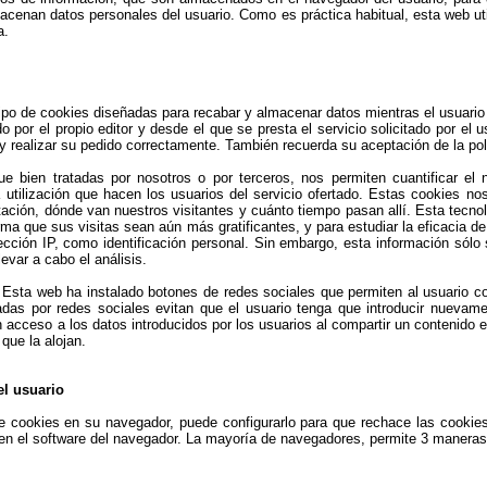
acenan datos personales del usuario. Como es práctica habitual, esta web uti
a.
tipo de cookies diseñadas para recabar y almacenar datos mientras el usuari
por el propio editor y desde el que se presta el servicio solicitado por el 
 y realizar su pedido correctamente. También recuerda su aceptación de la pol
ue bien tratadas por nosotros o por terceros, nos permiten cuantificar el 
a utilización que hacen los usuarios del servicio ofertado. Estas cookies 
ación, dónde van nuestros visitantes y cuánto tiempo pasan allí. Esta tecno
orma que sus visitas sean aún más gratificantes, y para estudiar la eficacia d
cción IP, como identificación personal. Sin embargo, esta información sólo s
levar a cabo el análisis.
 Esta web ha instalado botones de redes sociales que permiten al usuario co
izadas por redes sociales evitan que el usuario tenga que introducir nuevam
 acceso a los datos introducidos por los usuarios al compartir un contenido e
que la alojan.
el usuario
 cookies en su navegador, puede configurarlo para que rechace las cookie
 en el software del navegador. La mayoría de navegadores, permite 3 maneras 