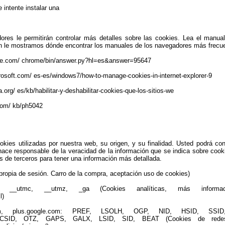
 intente instalar una
res le permitirán controlar más detalles sobre las cookies. Lea el manu
ión le mostramos dónde encontrar los manuales de los navegadores más frecu
gle.com/ chrome/bin/answer.py?hl=es&answer=95647
rosoft.com/ es-es/windows7/how-to-manage-cookies-in-internet-explorer-9
a.org/ es/kb/habilitar-y-deshabilitar-cookies-que-los-sitios-we
.com/ kb/ph5042
kies utilizadas por nuestra web, su origen, y su finalidad. Usted podrá co
hace responsable de la veracidad de la información que se indica sobre cooki
 de terceros para tener una información más detallada.
opia de sesión. Carro de la compra, aceptación uso de cookies)
, __utmc, __utmz, _ga (Cookies analíticas, más informaci
l)
e.com, plus.google.com: PREF, LSOLH, OGP, NID, HSID, SSI
, WCSID, OTZ, GAPS, GALX, LSID, SID, BEAT (Cookies de redes