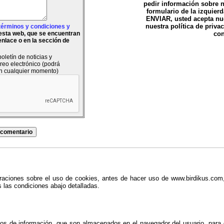
pedir información sobre n
formulario de la izquierd
ENVIAR, usted acepta nu
nuestra política de priva
términos y condiciones y
esta web, que se encuentran
con
 enlace o en la sección de
oletín de noticias y
reo electrónico (podrá
en cualquier momento)
eraciones sobre el uso de cookies, antes de hacer uso de www.birdikus.com,
s las condiciones abajo detalladas.
s de información, que son almacenados en el navegador del usuario, para 