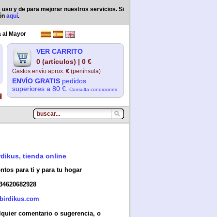
e uso y de para mejorar nuestros servicios. Si
ión
aquí
.
 al Mayor
VER CARRITO
0 (artículos) | 0 €
Gastos envío aprox.
€
(península)
ENVÍO GRATIS
pedidos
superiores a 80 €.
Consulta condiciones
rdikus, tienda online
tos para ti y para tu hogar
+34620682928
birdikus.com
quier comentario o sugerencia, o