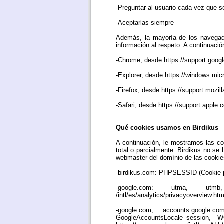
-Preguntar al usuario cada vez que se
-Aceptarlas siempre
Además, la mayoría de los navegado
información al respeto. A continuac
-Chrome, desde https://support.goo
-Explorer, desde https://windows.mic
-Firefox, desde https://support.mozill
-Safari, desde https://support.apple
Qué cookies usamos en Birdikus
A continuación, le mostramos las coo
total o parcialmente. Birdikus no se 
webmaster del domínio de las cookies
-birdikus.com: PHPSESSID (Cookie pr
-google.com: __utma, __utmb
/intl/es/analytics/privacyoverview.htm
-google.com, accounts.googl
GoogleAccountsLocale_session