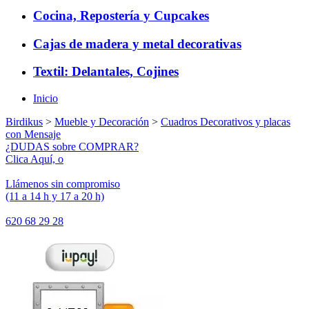
Cocina, Repostería y Cupcakes
Cajas de madera y metal decorativas
Textil: Delantales, Cojines
Inicio
Birdikus
>
Mueble y Decoración
>
Cuadros Decorativos y placas
con Mensaje
¿DUDAS sobre COMPRAR?
Clica Aquí, o
Llámenos sin compromiso
(11 a 14 h y 17 a 20 h)
620 68 29 28