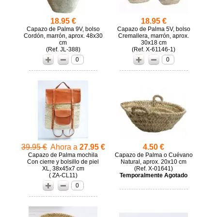
18.95 €
18.95 €
Capazo de Palma 9V, bolso
Capazo de Palma 5V, bolso
Cordón, marrón, aprox. 48x30
Cremallera, marrón, aprox.
cm
30x18 cm
(
JL-388)
(
X-61146-1)
0
0
39.95 €
Ahora a
27.95 €
4.50 €
Capazo de Palma mochila
Capazo de Palma o Cuévano
Con cierre y bolsillo de piel
Natural, aprox. 20x10 cm
XL, 38x45x7 cm
(
X-01641)
( ZA-CL11)
Temporalmente Agotado
0