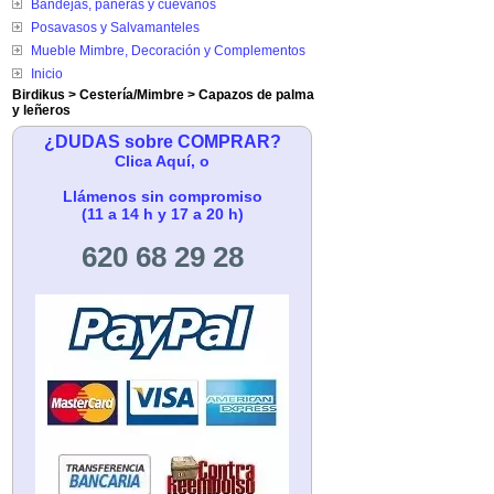
Bandejas, paneras y cuévanos
Posavasos y Salvamanteles
Mueble Mimbre, Decoración y Complementos
Inicio
Birdikus
>
Cestería/Mimbre
>
Capazos de palma
y leñeros
¿DUDAS sobre COMPRAR?
Clica Aquí, o
Llámenos sin compromiso
(11 a 14 h y 17 a 20 h)
620 68 29 28