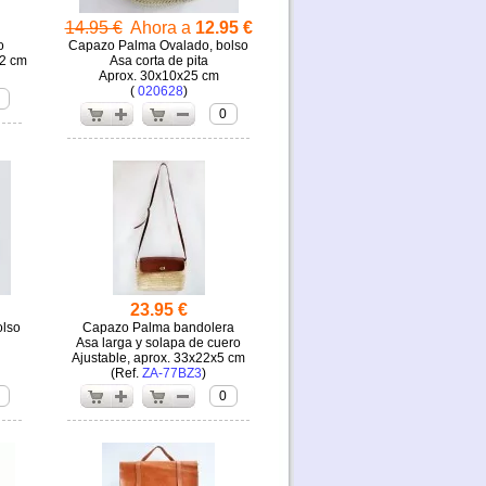
14.95 €
Ahora a
12.95 €
o
Capazo Palma Ovalado, bolso
32 cm
Asa corta de pita
Aprox. 30x10x25 cm
(
020628
)
0
23.95 €
olso
Capazo Palma bandolera
Asa larga y solapa de cuero
Ajustable, aprox. 33x22x5 cm
(
ZA-77BZ3
)
0