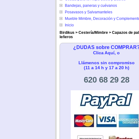
Bandejas, paneras y cuévanos
Posavasos y Salvamanteles
Mueble Mimbre, Decoración y Complement
Inicio
Birdikus
>
Cestería/Mimbre
>
Capazos de pa
leñeros
¿DUDAS sobre COMPRAR
Clica Aquí, o
Llámenos sin compromiso
(11 a 14 h y 17 a 20 h)
620 68 29 28