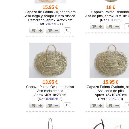
15.95 €
18 €
Capazo de Palma 7V, bandolera
Capazo Palma Redond
Asa larga y solapa cuero rústico
Asa de pita, aprox. 30x10x
Reforzado, aprox. 42x25 cm
(
020635
)
(
ZA-77BZ1
)
0
0
13.95 €
15.95 €
Capazo Palma Ovalado, bolso
Capazo Palma Ovalado, b
Asa corta de pita
Asa corta de pita
Aprox. 40x10x28 cm
Aprox. 45x10x30 cm
(
020628-2
)
(
020628-3
)
0
0