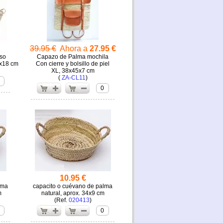
39.95 €
Ahora a
27.95 €
so
Capazo de Palma mochila
0x18 cm
Con cierre y bolsillo de piel
XL, 38x45x7 cm
(
ZA-CL11
)
0
10.95 €
lma
capacito o cuévano de palma
m
natural, aprox. 34x9 cm
(
020413
)
0