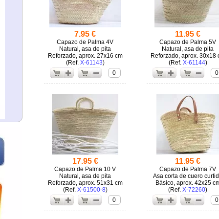
7.95 €
11.95 €
Capazo de Palma 4V
Capazo de Palma 5V
Natural, asa de pita
Natural, asa de pita
Reforzado, aprox. 27x16 cm
Reforzado, aprox. 30x18
(
X-61143
)
(
X-61144
)
0
0
17.95 €
11.95 €
Capazo de Palma 10 V
Capazo de Palma 7V
Natural, asa de pita
Asa corta de cuero curti
Reforzado, aprox. 51x31 cm
Básico, aprox. 42x25 c
(
X-61500-8
)
(
X-72260
)
0
0