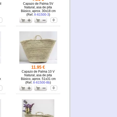
l
Capazo de Palma 5V
Natural, asa de pita
Básico, aprox. 30x18 cm
(
X-61500-3
)
0
11.95 €
Capazo de Palma 10 V
Natural, asa de pita
m
Básico, aprox. 51x31 cm
(
X-61500-8b
)
0