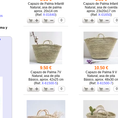
Capazo de Palma Infantil
Capazo de Palma Infanti
Natural, asa de palma
Natural, asa de cuerda
aprox. 20x14 cm
aprox. 23x20x17 cm
(
X-01640
)
(
X-01650
)
os
0
0
lma y
?
9.50 €
10.50 €
Capazo de Palma 7V
Capazo de Palma 9 V
Natural, asa de pita
Natural, asa de pita
Básico, aprox. 42x25 cm
Básico, aprox. 48x30 c
(
X-61500-5
)
(
X-61500-7
)
0
0