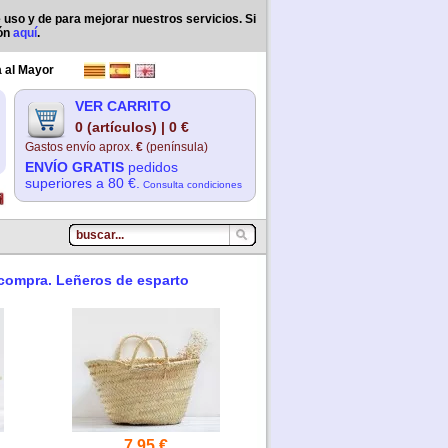
e uso y de para mejorar nuestros servicios. Si
ión
aquí
.
 al Mayor
VER CARRITO
0 (artículos) | 0 €
Gastos envío aprox.
€
(península)
ENVÍO GRATIS
pedidos
superiores a 80 €.
Consulta condiciones
 compra. Leñeros de esparto
7.95 €