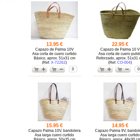
13.95 €
22.95 €
Capazo de Palma 10V
Capazo de Palma 10 V
Asa corta de cuero curtido
Asa corta de cuero pulid
Básico, aprox. 51x31 cm
Reforzado, aprox. 51x31
(
X-72262
)
(
CO-004
)
0
0
15.95 €
14.95 €
Capazo Palma 10V, bandolera
Capazo Palma 9V, bandol
Asa larga cuero curtido
Asa larga cuero curtido
Básico, aprox. 50x35 cm
Básico, aprox. 48x30 c