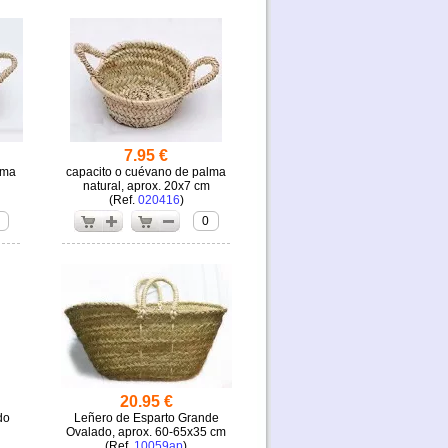
7.95 €
lma
capacito o cuévano de palma
natural, aprox. 20x7 cm
(
020416
)
0
20.95 €
do
Leñero de Esparto Grande
Ovalado, aprox. 60-65x35 cm
(
10059ap
)