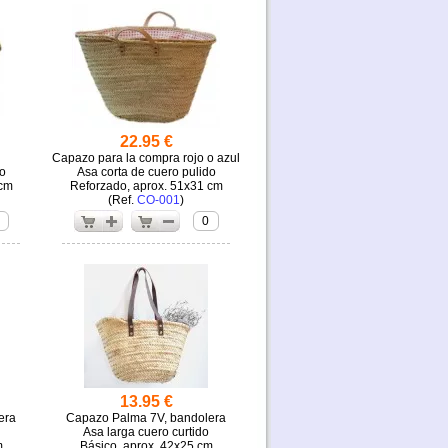
22.95 €
Capazo para la compra rojo o azul
o
Asa corta de cuero pulido
 cm
Reforzado, aprox. 51x31 cm
(
CO-001
)
0
13.95 €
era
Capazo Palma 7V, bandolera
Asa larga cuero curtido
m
Básico, aprox. 42x25 cm