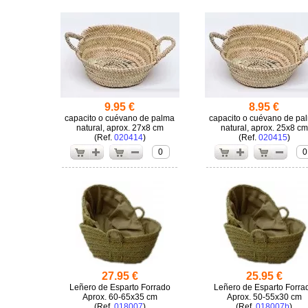
9.95 €
8.95 €
capacito o cuévano de palma
capacito o cuévano de pa
natural, aprox. 27x8 cm
natural, aprox. 25x8 cm
(
020414
)
(
020415
)
0
0
27.95 €
25.95 €
Leñero de Esparto Forrado
Leñero de Esparto Forra
Aprox. 60-65x35 cm
Aprox. 50-55x30 cm
(
018007
)
(
018007b
)