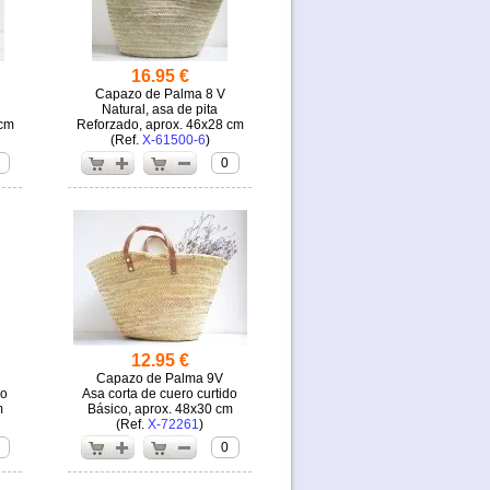
16.95 €
Capazo de Palma 8 V
Natural, asa de pita
 cm
Reforzado, aprox. 46x28 cm
(
X-61500-6
)
0
12.95 €
Capazo de Palma 9V
do
Asa corta de cuero curtido
m
Básico, aprox. 48x30 cm
(
X-72261
)
0