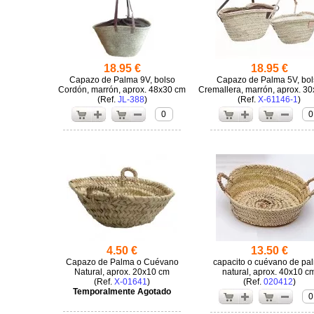
18.95 €
18.95 €
Capazo de Palma 9V, bolso
Capazo de Palma 5V, bol
Cordón, marrón, aprox. 48x30 cm
Cremallera, marrón, aprox. 3
(
JL-388
)
(
X-61146-1
)
0
0
4.50 €
13.50 €
Capazo de Palma o Cuévano
capacito o cuévano de pa
Natural, aprox. 20x10 cm
natural, aprox. 40x10 c
(
X-01641
)
(
020412
)
Temporalmente Agotado
0