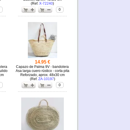
(
X-72240
)
0
14.95 €
olera
Capazo de Palma 9V - bandolera
ulido
Asa larga cuero rústico - corta pita
 cm
Reforzado, aprox. 48x30 cm
(
ZA-10197
)
0