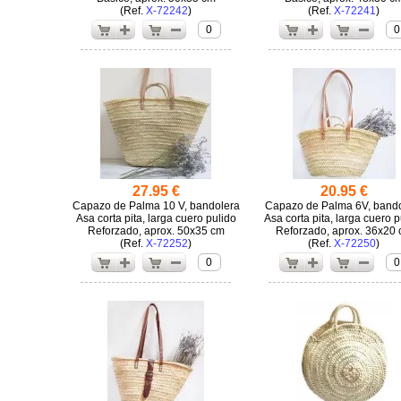
(
X-72242
)
(
X-72241
)
0
0
27.95 €
20.95 €
Capazo de Palma 10 V, bandolera
Capazo de Palma 6V, band
Asa corta pita, larga cuero pulido
Asa corta pita, larga cuero p
Reforzado, aprox. 50x35 cm
Reforzado, aprox. 36x20
(
X-72252
)
(
X-72250
)
0
0