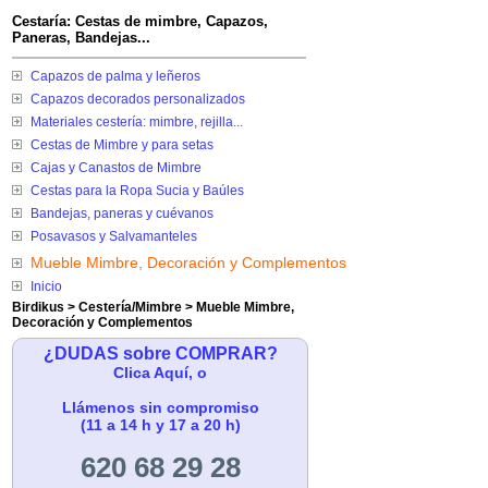
Cestaría: Cestas de mimbre, Capazos,
Paneras, Bandejas...
Capazos de palma y leñeros
Capazos decorados personalizados
Materiales cestería: mimbre, rejilla...
Cestas de Mimbre y para setas
Cajas y Canastos de Mimbre
Cestas para la Ropa Sucia y Baúles
Bandejas, paneras y cuévanos
Posavasos y Salvamanteles
Mueble Mimbre, Decoración y Complementos
Inicio
Birdikus
>
Cestería/Mimbre
>
Mueble Mimbre,
Decoración y Complementos
¿DUDAS sobre COMPRAR?
Clica Aquí, o
Llámenos sin compromiso
(11 a 14 h y 17 a 20 h)
620 68 29 28