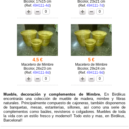
Bicolor, 17x15 cm
Bicolor, 23x21 cm
(
494111-4d
)
(
494111-7d
)
0
0
4.5 €
5 €
Macetero de Mimbre
Macetero de Mimbre
Bicolor, 26x23 cm
Bicolor, 29x24 cm
(
494111-8d
)
(
494111-9d
)
0
0
Mueble, decoración y complementos de Mimbre.
En Birdikus
encontrarás una colección de mueble de madera, mimbre y fibras
naturales. Principalmente compuesto de cajoneras, también disponemos
de banquetas, mesas, estanterías, sillones, así como una serie de
complementos como baúles, revisteros o colgadores. Muebles de toda
la vida con un estilo fresco y moderno!! Todo esto y mas, en Birdikus,
Barcelona!!