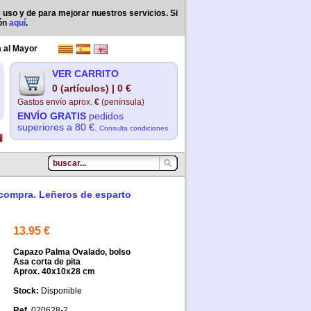
e uso y de para mejorar nuestros servicios. Si
ión
aquí
.
 al Mayor
VER CARRITO
0 (artículos) | 0 €
Gastos envío aprox.
€
(península)
ENVÍO GRATIS
pedidos
superiores a 80 €.
Consulta condiciones
 compra. Leñeros de esparto
13.95 €
Capazo Palma Ovalado, bolso
Asa corta de pita
Aprox. 40x10x28 cm
Disponible
020628-2