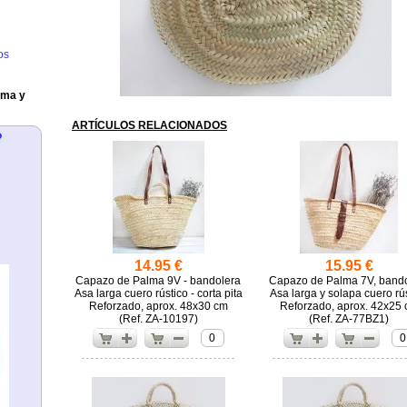
os
lma y
ARTÍCULOS RELACIONADOS
?
14.95 €
15.95 €
Capazo de Palma 9V - bandolera
Capazo de Palma 7V, band
Asa larga cuero rústico - corta pita
Asa larga y solapa cuero rú
Reforzado, aprox. 48x30 cm
Reforzado, aprox. 42x25
(
ZA-10197)
(
ZA-77BZ1)
0
0