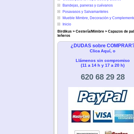
Bandejas, paneras y cuévanos
Posavasos y Salvamanteles
Mueble Mimbre, Decoración y Complement
Inicio
Birdikus
>
Cestería/Mimbre
>
Capazos de pa
leñeros
¿DUDAS sobre COMPRAR
Clica Aquí, o
Llámenos sin compromiso
(11 a 14 h y 17 a 20 h)
620 68 29 28