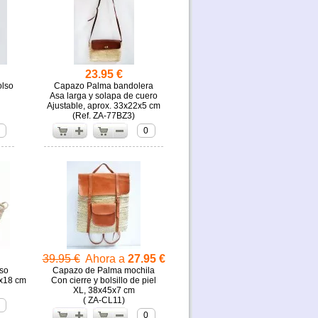
23.95 €
olso
Capazo Palma bandolera
Asa larga y solapa de cuero
Ajustable, aprox. 33x22x5 cm
(
ZA-77BZ3)
0
39.95 €
Ahora a
27.95 €
so
Capazo de Palma mochila
0x18 cm
Con cierre y bolsillo de piel
XL, 38x45x7 cm
( ZA-CL11)
0