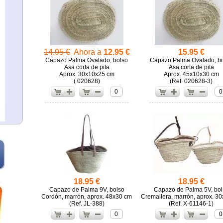
14.95 €
Ahora a
12.95 €
15.95 €
Capazo Palma Ovalado, bolso
Capazo Palma Ovalado, b
Asa corta de pita
Asa corta de pita
Aprox. 30x10x25 cm
Aprox. 45x10x30 cm
( 020628)
(
020628-3)
0
0
18.95 €
18.95 €
Capazo de Palma 9V, bolso
Capazo de Palma 5V, bol
Cordón, marrón, aprox. 48x30 cm
Cremallera, marrón, aprox. 3
(
JL-388)
(
X-61146-1)
0
0