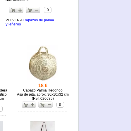
0
Capazos de palma
y leñeros
18 €
olera
Capazo Palma Redondo
stico
Asa de pita, aprox. 30x10x32 cm
 cm
(
020635)
0