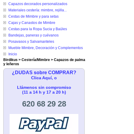
Capazos decorados personalizados
Materiales cestería: mimbre, rejilla...
Cestas de Mimbre y para setas
Cajas y Canastos de Mimbre
Cestas para la Ropa Sucia y Baúles
Bandejas, paneras y cuévanos
Posavasos y Salvamanteles
Mueble Mimbre, Decoración y Complementos
Inicio
Birdikus
>
Cestería/Mimbre
>
Capazos de palma
y leñeros
¿DUDAS sobre COMPRAR?
Clica Aquí, o
Llámenos sin compromiso
(11 a 14 h y 17 a 20 h)
620 68 29 28