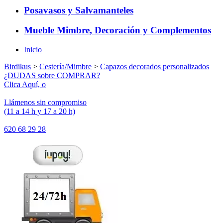
Posavasos y Salvamanteles
Mueble Mimbre, Decoración y Complementos
Inicio
Birdikus
>
Cestería/Mimbre
>
Capazos decorados personalizados
¿DUDAS sobre COMPRAR?
Clica Aquí, o
Llámenos sin compromiso
(11 a 14 h y 17 a 20 h)
620 68 29 28