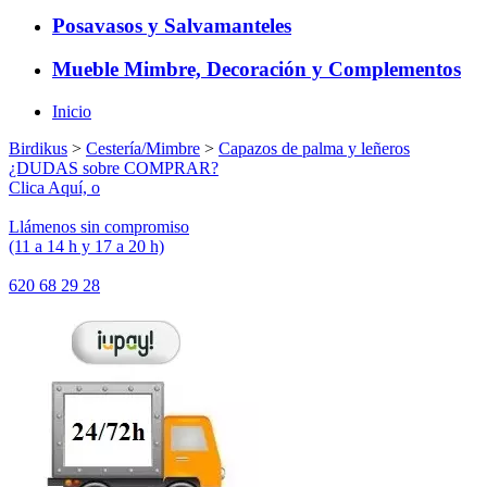
Posavasos y Salvamanteles
Mueble Mimbre, Decoración y Complementos
Inicio
Birdikus
>
Cestería/Mimbre
>
Capazos de palma y leñeros
¿DUDAS sobre COMPRAR?
Clica Aquí, o
Llámenos sin compromiso
(11 a 14 h y 17 a 20 h)
620 68 29 28