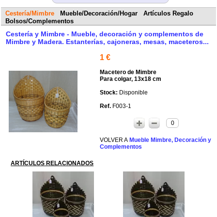
Cestería/Mimbre
Mueble/Decoración/Hogar
Artículos Regalo
Bolsos/Complementos
Cestería y Mimbre - Mueble, decoración y complementos de
Mimbre y Madera. Estanterías, cajoneras, mesas, maceteros...
1 €
Macetero de Mimbre
Para colgar, 13x18 cm
Disponible
F003-1
0
Mueble Mimbre, Decoración y
Complementos
ARTÍCULOS RELACIONADOS