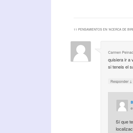
11 PENSAMIENTOS EN “
ACERCA DE BIR
Carmen Peina
quisiera ir a
si teneis el 
↓
Responder
B
Sí que t
localizac