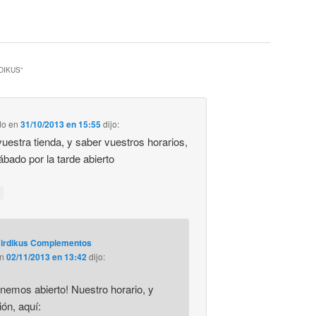
DIKUS
”
do
en
31/10/2013 en 15:55
dijo:
 vuestra tienda, y saber vuestros horarios,
sábado por la tarde abierto
irdikus Complementos
en
02/11/2013 en 13:42
dijo:
enemos abierto! Nuestro horario, y
ión, aquí: