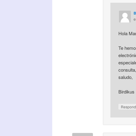
B
Hola Mar
Te hemos
electrón
especiale
consulta
saludo,
Birdikus
Respond