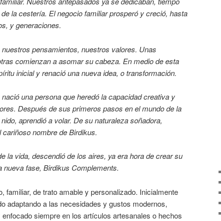
 familiar. Nuestros antepasados ya se dedicaban, tiempo
l de la cestería. El negocio familiar prosperó y creció, hasta
os, y generaciones.
 nuestros pensamientos, nuestros valores. Unas
, otras comienzan a asomar su cabeza. En medio de esta
ritu inicial y renació una nueva idea, o transformación.
ar, nació una persona que heredó la capacidad creativa y
res. Después de sus primeros pasos en el mundo de la
 nido, aprendió a volar. De su naturaleza soñadora,
el cariñoso nombre de Birdikus.
de la vida, descendió de los aires, ya era hora de crear su
sta nueva fase, Birdikus Complements.
o, familiar, de trato amable y personalizado. Inicialmente
 ido adaptando a las necesidades y gustos modernos,
y enfocado siempre en los artículos artesanales o hechos