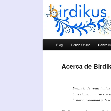
Menú principal
Blog
Tienda Online
Sobre N
Ir al contenido principal
Ir al contenido secundario
Acerca de Birdi
Después de volar juntos 
barcelonesa, quiso const
historia, voluntad y des