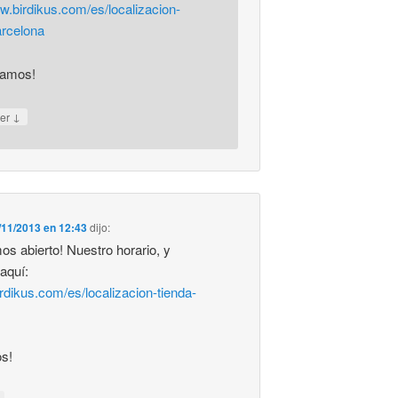
ww.birdikus.com/es/localizacion-
arcelona
ramos!
↓
er
/11/2013 en 12:43
dijo:
os abierto! Nuestro horario, y
 aquí:
irdikus.com/es/localizacion-tienda-
s!