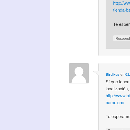
http://w
tienda-b
Te espe
Respond
Birdikus
en
02
Sí que tenem
localización,
http://www.b
barcelona
Te esperamo