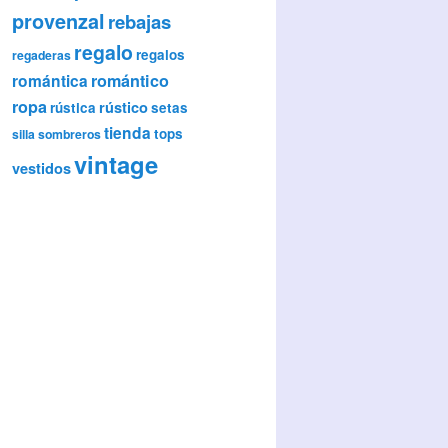
provenzal
rebajas
regalo
regalos
regaderas
romántica
romántico
ropa
rústico
rústica
setas
tienda
tops
silla
sombreros
vintage
vestidos