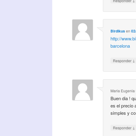
↓
Responder
Birdikus
en
02
http://www.b
barcelona
↓
Responder
Maria Eugenia 
Buen dia ! q
es el precio
simples y co
↓
Responder