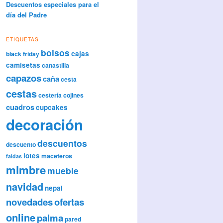
Descuentos especiales para el
día del Padre
ETIQUETAS
bolsos
cajas
black friday
camisetas
canastilla
capazos
caña
cesta
cestas
cestería
cojines
cuadros
cupcakes
decoración
descuentos
descuento
lotes
maceteros
faldas
mimbre
mueble
navidad
nepal
novedades
ofertas
online
palma
pared