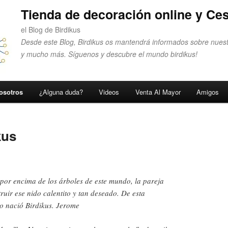
Tienda de decoración online y Ces
el Blog de Birdikus
Desde este Blog, Birdikus os mantendrá informados sobre nuest
y mucho más. Síguenos y descubre el mundo birdikus!
osotros
¿Alguna duda?
Videos
Venta Al Mayor
Amigos
kus
por encima de los árboles de este mundo, la pareja
ruir ese nido calentito y tan deseado. De esta
eo nació Birdikus. Jerome