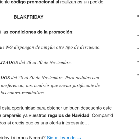
uiente
código promocional
al realizarnos un pedido:
BLAKFRIDAY
í las
condiciones de la promoción
:
que
NO
dispongan de ningún otro tipo de descuento.
LIZADOS
del 28 al 30 de Noviembre.
ADOS
del 28 al 30 de Noviembre. Para pedidos con
ansferencia, nos tendréis que enviar justificante de
los contra-reembolsos.
 esta oportunidad para obtener un buen descuento este
ue preparéis ya vuestros
regalos de Navidad
. Compartid
dos si creéis que es una oferta interesante…
riday (Viernes Negro)?
Sigue leyendo
→