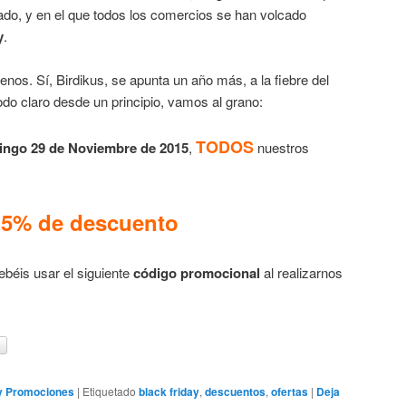
ado, y en el que todos los comercios se han volcado
y
.
nos. Sí, Birdikus, se apunta un año más, a la fiebre del
 todo claro desde un principio, vamos al grano:
TODOS
ingo 29 de Noviembre de 2015
,
nuestros
15% de descuento
ebéis usar el siguiente
código promocional
al realizarnos
 y Promociones
|
Etiquetado
black friday
,
descuentos
,
ofertas
|
Deja