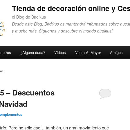
Tienda de decoración online y Ces
el Blog de Birdikus
Desde este Blog, Birdikus os mantendrá informados sobre nuest
y mucho más. Síguenos y descubre el mundo birdikus!
sotros
¿Alguna duda?
Videos
Venta Al Mayor
Amigos
TAS
15 – Descuentos
 Navidad
Complementos
l frío. Pero no sólo eso… también, un gran movimiento que