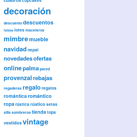
cupcakes
decoración
descuentos
descuento
lotes
maceteros
faldas
mimbre
mueble
navidad
nepal
novedades
ofertas
online
palma
pared
provenzal
rebajas
regalo
regalos
regaderas
romántica
romántico
ropa
rústico
rústica
setas
tienda
tops
silla
sombreros
vintage
vestidos