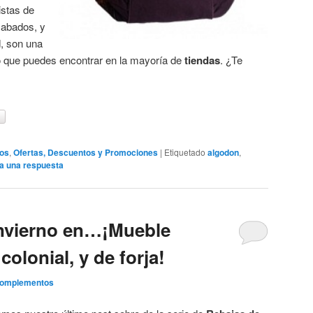
istas de
cabados, y
d, son una
 lo que puedes encontrar en la mayoría de
tiendas
. ¿Te
os
,
Ofertas, Descuentos y Promociones
|
Etiquetado
algodon
,
a una respuesta
Invierno en…¡Mueble
 colonial, y de forja!
Complementos