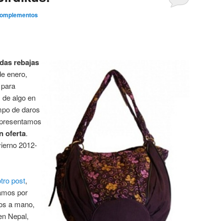
Complementos
das rebajas
de enero,
 para
 de algo en
empo de daros
s presentamos
n oferta
.
vierno 2012-
otro post
,
amos por
os a mano,
en Nepal,