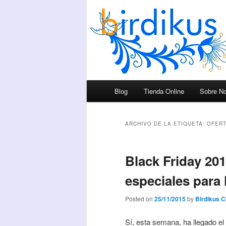
Menú principal
Blog
Tienda Online
Sobre No
Ir al contenido principal
Ir al contenido secundario
ARCHIVO DE LA ETIQUETA:
OFER
Black Friday 20
especiales para
Posted on
25/11/2015
by
Birdikus 
Sí, esta semana, ha llegado e