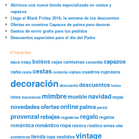
Abrimos una nueva tienda especializada en cestos y
capazos
Llega el Black Friday 2016, la semana de los descuentos
Ofertas en nuestros Capazos de palma para decorar
Gastos de envío gratis para tus pedidos
Descuentos especiales para el día del Padre
ETIQUETAS
capazos
bolsos
cajas
camisetas
black friday
canastilla
cestas
caña
cuadros
cupcakes
cesta
cestería
cojines
decoración
descuentos
descuento
faldas
mimbre
navidad
mueble
lotes
nepal
maceteros
online
novedades
ofertas
palma
pared
provenzal
regalo
rebajas
regalos
regaderas
romántica
romántico
ropa
rústico
rústica
setas
silla
vintage
tienda
vestidos
tops
sombreros