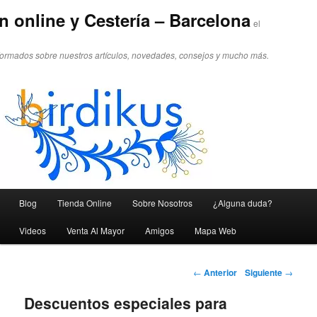
n online y Cestería – Barcelona
el
formados sobre nuestros artículos, novedades, consejos y mucho más.
Menú principal
Blog
Tienda Online
Sobre Nosotros
¿Alguna duda?
Ir al contenido principal
Ir al contenido secundario
Videos
Venta Al Mayor
Amigos
Mapa Web
Navegador de artículos
←
Anterior
Siguiente
→
Descuentos especiales para