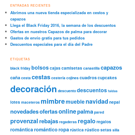
ENTRADAS RECIENTES
Abrimos una nueva tienda especializada en cestos y
capazos
Llega el Black Friday 2016, la semana de los descuentos
Ofertas en nuestros Capazos de palma para decorar
Gastos de envío gratis para tus pedidos
Descuentos especiales para el día del Padre
ETIQUETAS
capazos
bolsos
cajas
camisetas
black friday
canastilla
cestas
caña
cuadros
cupcakes
cesta
cestería
cojines
decoración
descuentos
descuento
faldas
mimbre
navidad
mueble
lotes
nepal
maceteros
online
novedades
ofertas
palma
pared
provenzal
regalo
rebajas
regalos
regaderas
romántica
romántico
ropa
rústico
rústica
setas
silla