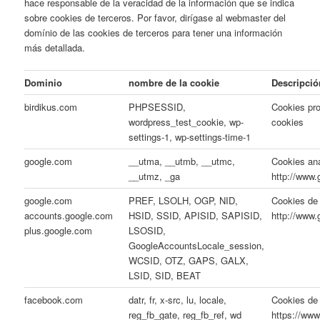
hace responsable de la veracidad de la información que se indica
sobre cookies de terceros. Por favor, dirígase al webmaster del
domínio de las cookies de terceros para tener una información
más detallada.
Dominio
nombre de la cookie
Descripció
birdikus.com
PHPSESSID,
Cookies pro
wordpress_test_cookie, wp-
cookies
settings-1, wp-settings-time-1
google.com
__utma, __utmb, __utmc,
Cookies ana
__utmz, _ga
http://www.
google.com
PREF, LSOLH, OGP, NID,
Cookies de 
accounts.google.com
HSID, SSID, APISID, SAPISID,
http://www.
plus.google.com
LSOSID,
GoogleAccountsLocale_session,
WCSID, OTZ, GAPS, GALX,
LSID, SID, BEAT
facebook.com
datr, fr, x-src, lu, locale,
Cookies de 
reg_fb_gate, reg_fb_ref, wd
https://www