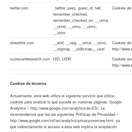
twitter.com
_twitter_sess, guest_id, twll,
Cookies de 
remember_checked,
remember_checked_on, __utma,
__utmb, __utmc, __utmz,
__utmv
sharethis.com
__stid, __seg, __utma, __utmz,
Cookies de 
__stgmap, __stdlxmap,__uset
http://www
scorecardresearch.com
UID, UIDR
Cookies ana
http://www.
Cookies de terceros
Actualmente, esta web utiliza el siguiente servicio que utiliza
cookies para analizar lo que sucede en nuestras páginas: Google
Analytics – http://www.google.com/analytics/es-ES/. Le
recomendamos que lea las siguientes Políticas de Privacidad –
http://www.google.com/intl/es/analytics/privacyoverview.html, ya
que indirectamente el acceso a esta web implica la aceptación