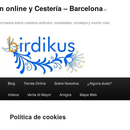
n online y Cestería – Barcelona
el
formados sobre nuestros artículos, novedades, consejos y mucho más.
Menú principal
Blog
Tienda Online
Sobre Nosotros
¿Alguna duda?
Ir al contenido principal
Ir al contenido secundario
Videos
Venta Al Mayor
Amigos
Mapa Web
Política de cookies