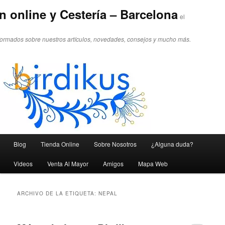
n online y Cestería – Barcelona
el
formados sobre nuestros artículos, novedades, consejos y mucho más.
Menú principal
Blog
Tienda Online
Sobre Nosotros
¿Alguna duda?
Ir al contenido principal
Ir al contenido secundario
Videos
Venta Al Mayor
Amigos
Mapa Web
ARCHIVO DE LA ETIQUETA:
NEPAL