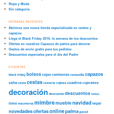
Ropa y Moda
Sin categoría
ENTRADAS RECIENTES
Abrimos una nueva tienda especializada en cestos y
capazos
Llega el Black Friday 2016, la semana de los descuentos
Ofertas en nuestros Capazos de palma para decorar
Gastos de envío gratis para tus pedidos
Descuentos especiales para el día del Padre
ETIQUETAS
capazos
bolsos
cajas
camisetas
black friday
canastilla
cestas
caña
cuadros
cupcakes
cesta
cestería
cojines
decoración
descuentos
descuento
faldas
mimbre
navidad
mueble
lotes
nepal
maceteros
online
novedades
ofertas
palma
pared