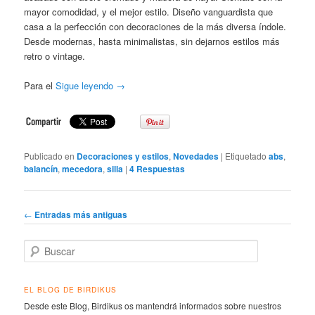
mayor comodidad, y el mejor estilo. Diseño vanguardista que
casa a la perfección con decoraciones de la más diversa índole.
Desde modernas, hasta minimalistas, sin dejarnos estilos más
retro o vintage.
Para el
Sigue leyendo
→
Publicado en
Decoraciones y estilos
,
Novedades
|
Etiquetado
abs
,
balancín
,
mecedora
,
silla
|
4
Respuestas
Navegador de artículos
←
Entradas más antiguas
Buscar
EL BLOG DE BIRDIKUS
Desde este Blog, Birdikus os mantendrá informados sobre nuestros