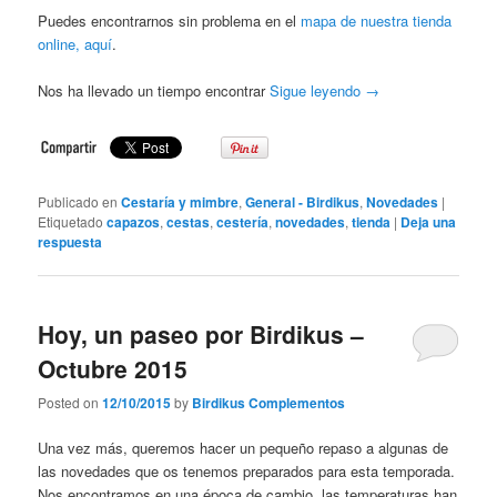
Puedes encontrarnos sin problema en el
mapa de nuestra tienda
online, aquí
.
Nos ha llevado un tiempo encontrar
Sigue leyendo
→
Publicado en
Cestaría y mimbre
,
General - Birdikus
,
Novedades
|
Etiquetado
capazos
,
cestas
,
cestería
,
novedades
,
tienda
|
Deja una
respuesta
Hoy, un paseo por Birdikus –
Octubre 2015
Posted on
12/10/2015
by
Birdikus Complementos
Una vez más, queremos hacer un pequeño repaso a algunas de
las novedades que os tenemos preparados para esta temporada.
Nos encontramos en una época de cambio, las temperaturas han