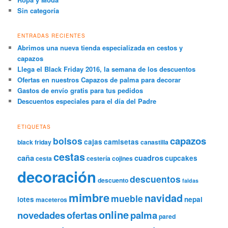
Sin categoría
ENTRADAS RECIENTES
Abrimos una nueva tienda especializada en cestos y
capazos
Llega el Black Friday 2016, la semana de los descuentos
Ofertas en nuestros Capazos de palma para decorar
Gastos de envío gratis para tus pedidos
Descuentos especiales para el día del Padre
ETIQUETAS
capazos
bolsos
cajas
camisetas
black friday
canastilla
cestas
caña
cuadros
cupcakes
cesta
cestería
cojines
decoración
descuentos
descuento
faldas
mimbre
navidad
mueble
lotes
nepal
maceteros
online
novedades
ofertas
palma
pared