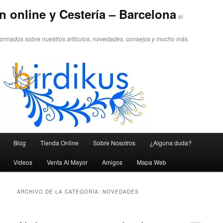
n online y Cestería – Barcelona
el
formados sobre nuestros artículos, novedades, consejos y mucho más.
Menú principal
Blog
Tienda Online
Sobre Nosotros
¿Alguna duda?
Ir al contenido principal
Ir al contenido secundario
Videos
Venta Al Mayor
Amigos
Mapa Web
ARCHIVO DE LA CATEGORÍA:
NOVEDADES