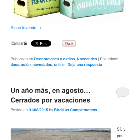
Sigue leyendo
→
Publicado en
Decoraciones y estilos
,
Novedades
|
Etiquetado
decoración
,
novedades
,
online
|
Deja una respuesta
Un año más, en agosto…
Cerrados por vacaciones
Posted on
01/08/2015
by
Birdikus Complementos
Sí, y
por