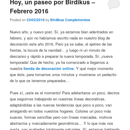
Hoy, un paseo por Birdikus –
Febrero 2016
Posted on
23/02/2016
by
Birdikus Complementos
Nuevo año, y nuevo post. Sí, ya estamos bien adentrados en
febrero, y aún no habíamos escrito nada en nuestro blog de
decoración este año 2016. Pero ya se sabe, el ajetreo de las
fiestas, la locura de la navidad… y luego ni un minuto de
descanso y rápido a preparar la nueva temporada. Sí, ¡nueva
temporada! Que de hecho, ya ha comenzado a llegarnos a
nuestra
tienda de decoración online
. Y qué mejor momento
que éste, para tomarnos unos minutos y mostraros un pedacito
de lo que os tenemos preparados…
Pues sí, ¡este es el momento! Para adelantaros un poco, deciros
que seguimos trabajando en nuestras lineas decorativas,
adaptándolas a las nuevas tendencias que poco a poco, van
arraigando en todos vuestros hogares. Colores un poco más
suaves, formas sencillas pero con líneas marcadas, motivos
abstractos y marcadamente geométricos… Y lo que más nos
gusta, con acabados totalmente naturales. Sí, estamos hablando