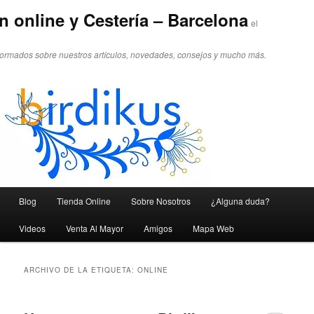
n online y Cestería – Barcelona
el
formados sobre nuestros artículos, novedades, consejos y mucho más.
Menú principal
Blog
Tienda Online
Sobre Nosotros
¿Alguna duda?
Ir al contenido principal
Ir al contenido secundario
Videos
Venta Al Mayor
Amigos
Mapa Web
ARCHIVO DE LA ETIQUETA:
ONLINE