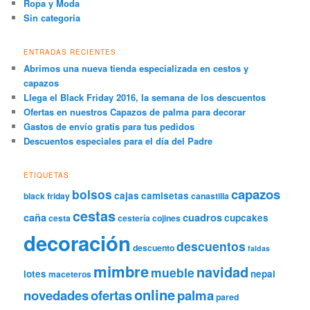
Ropa y Moda
Sin categoría
ENTRADAS RECIENTES
Abrimos una nueva tienda especializada en cestos y
capazos
Llega el Black Friday 2016, la semana de los descuentos
Ofertas en nuestros Capazos de palma para decorar
Gastos de envío gratis para tus pedidos
Descuentos especiales para el día del Padre
ETIQUETAS
capazos
bolsos
cajas
camisetas
black friday
canastilla
cestas
caña
cuadros
cupcakes
cesta
cestería
cojines
decoración
descuentos
descuento
faldas
mimbre
navidad
mueble
lotes
nepal
maceteros
online
novedades
ofertas
palma
pared