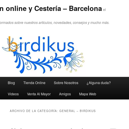
n online y Cestería – Barcelona
el
formados sobre nuestros artículos, novedades, consejos y mucho más.
Menú principal
Blog
Tienda Online
Sobre Nosotros
¿Alguna duda?
Ir al contenido principal
Ir al contenido secundario
Videos
Venta Al Mayor
Amigos
Mapa Web
ARCHIVO DE LA CATEGORÍA:
GENERAL – BIRDIKUS