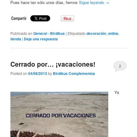
Pues hace tan sólo unos días, hemos
Sigue leyendo
→
Publicado en
General - Birdikus
|
Etiquetado
decoración
,
online
,
tienda
|
Deja una respuesta
Cerrado por… ¡vacaciones!
2
Posted on
04/08/2013
by
Birdikus Complementos
Ya