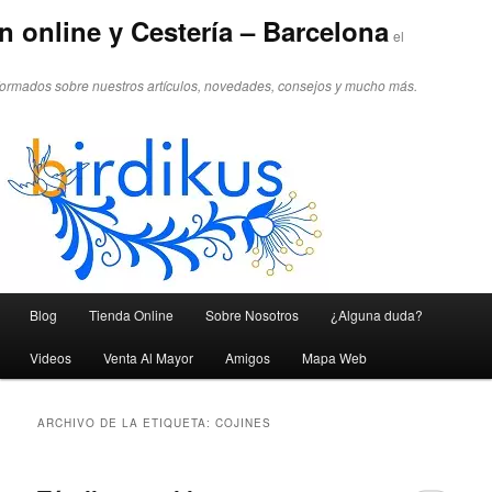
n online y Cestería – Barcelona
el
formados sobre nuestros artículos, novedades, consejos y mucho más.
Menú principal
Blog
Tienda Online
Sobre Nosotros
¿Alguna duda?
Ir al contenido principal
Ir al contenido secundario
Videos
Venta Al Mayor
Amigos
Mapa Web
ARCHIVO DE LA ETIQUETA:
COJINES