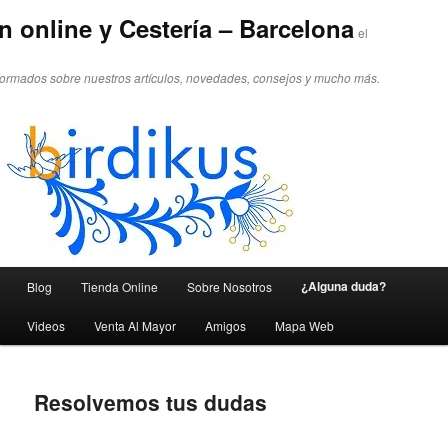
n online y Cestería – Barcelona
el
formados sobre nuestros artículos, novedades, consejos y mucho más.
Menú principal
¿Alguna duda?
Blog
Tienda Online
Sobre Nosotros
Ir al contenido principal
Ir al contenido secundario
Videos
Venta Al Mayor
Amigos
Mapa Web
Resolvemos tus dudas