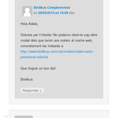
Birdikus Complementos
en
29/05/2013 en 19:09
dijo:
Hola Adela,
Gràcies per l’interès! No podemo oferir-te cap altre
model dels que tenim ara mateix al nostre web,
concretament les trobaràs a
http://www.birdikus.com/cat/moble/moble-rustic-
provencal-colonial
Que tinguis un bon dia!
Birdikus
↓
Responder