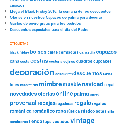
capazos
Llega el Black Friday 2016, la semana de los descuentos
Ofertas en nuestros Capazos de palma para decorar
Gastos de envío gratis para tus pedidos
Descuentos especiales para el día del Padre
ETIQUETAS
capazos
bolsos
cajas
camisetas
black friday
canastilla
cestas
caña
cuadros
cupcakes
cesta
cestería
cojines
decoración
descuentos
descuento
faldas
mimbre
navidad
mueble
lotes
nepal
maceteros
online
novedades
ofertas
palma
pared
provenzal
regalo
rebajas
regalos
regaderas
romántica
romántico
ropa
rústico
rústica
setas
silla
vintage
tienda
vestidos
tops
sombreros