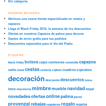
Sin categoría
ENTRADAS RECIENTES
Abrimos una nueva tienda especializada en cestos y
capazos
Llega el Black Friday 2016, la semana de los descuentos
Ofertas en nuestros Capazos de palma para decorar
Gastos de envío gratis para tus pedidos
Descuentos especiales para el día del Padre
ETIQUETAS
capazos
bolsos
cajas
camisetas
black friday
canastilla
cestas
caña
cuadros
cupcakes
cesta
cestería
cojines
decoración
descuentos
descuento
faldas
mimbre
navidad
mueble
lotes
nepal
maceteros
online
novedades
ofertas
palma
pared
provenzal
regalo
rebajas
regalos
regaderas