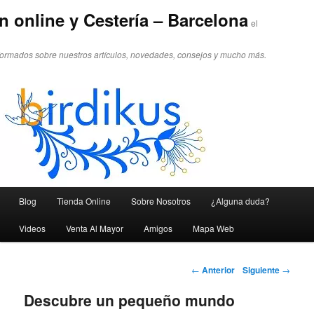
n online y Cestería – Barcelona
el
formados sobre nuestros artículos, novedades, consejos y mucho más.
Menú principal
Blog
Tienda Online
Sobre Nosotros
¿Alguna duda?
Ir al contenido principal
Ir al contenido secundario
Videos
Venta Al Mayor
Amigos
Mapa Web
Navegador de artículos
←
Anterior
Siguiente
→
Descubre un pequeño mundo