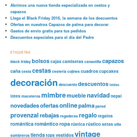
Abrimos una nueva tienda especializada en cestos y
capazos
Llega el Black Friday 2016, la semana de los descuentos
Ofertas en nuestros Capazos de palma para decorar
Gastos de envío gratis para tus pedidos
Descuentos especiales para el día del Padre
ETIQUETAS
capazos
bolsos
cajas
camisetas
black friday
canastilla
cestas
caña
cuadros
cupcakes
cesta
cestería
cojines
decoración
descuentos
descuento
faldas
mimbre
navidad
mueble
lotes
nepal
maceteros
online
novedades
ofertas
palma
pared
provenzal
regalo
rebajas
regalos
regaderas
romántica
romántico
ropa
rústico
rústica
setas
silla
vintage
tienda
vestidos
tops
sombreros