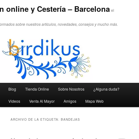
n online y Cestería – Barcelona
el
formados sobre nuestros artículos, novedades, consejos y mucho más.
Menú principal
Blog
Tienda Online
Sobre Nosotros
¿Alguna duda?
Ir al contenido principal
Ir al contenido secundario
Videos
Venta Al Mayor
Amigos
Mapa Web
ARCHIVO DE LA ETIQUETA:
BANDEJAS