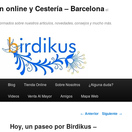
n online y Cestería – Barcelona
el
formados sobre nuestros artículos, novedades, consejos y mucho más.
Menú principal
Blog
Tienda Online
Sobre Nosotros
¿Alguna duda?
Ir al contenido principal
Ir al contenido secundario
Videos
Venta Al Mayor
Amigos
Mapa Web
Navegador de artículos
←
Anterior
Siguiente
→
Hoy, un paseo por Birdikus –