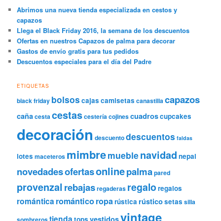
Abrimos una nueva tienda especializada en cestos y
capazos
Llega el Black Friday 2016, la semana de los descuentos
Ofertas en nuestros Capazos de palma para decorar
Gastos de envío gratis para tus pedidos
Descuentos especiales para el día del Padre
ETIQUETAS
capazos
bolsos
cajas
camisetas
black friday
canastilla
cestas
caña
cuadros
cupcakes
cesta
cestería
cojines
decoración
descuentos
descuento
faldas
mimbre
navidad
mueble
lotes
nepal
maceteros
online
novedades
ofertas
palma
pared
provenzal
regalo
rebajas
regalos
regaderas
romántica
romántico
ropa
rústico
rústica
setas
silla
vintage
tienda
vestidos
tops
sombreros