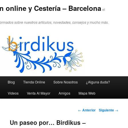
n online y Cestería – Barcelona
el
formados sobre nuestros artículos, novedades, consejos y mucho más.
Menú principal
Blog
Tienda Online
Sobre Nosotros
¿Alguna duda?
Ir al contenido principal
Ir al contenido secundario
Videos
Venta Al Mayor
Amigos
Mapa Web
Navegador de artículos
←
Anterior
Siguiente
→
Un paseo por… Birdikus –