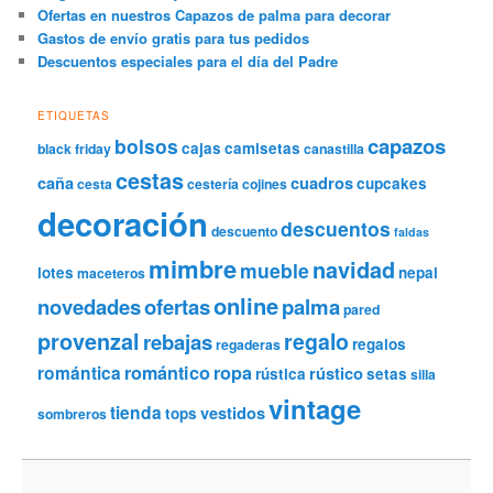
Ofertas en nuestros Capazos de palma para decorar
Gastos de envío gratis para tus pedidos
Descuentos especiales para el día del Padre
ETIQUETAS
capazos
bolsos
cajas
camisetas
black friday
canastilla
cestas
caña
cuadros
cupcakes
cesta
cestería
cojines
decoración
descuentos
descuento
faldas
mimbre
navidad
mueble
lotes
nepal
maceteros
online
novedades
ofertas
palma
pared
provenzal
regalo
rebajas
regalos
regaderas
romántica
romántico
ropa
rústico
rústica
setas
silla
vintage
tienda
vestidos
tops
sombreros