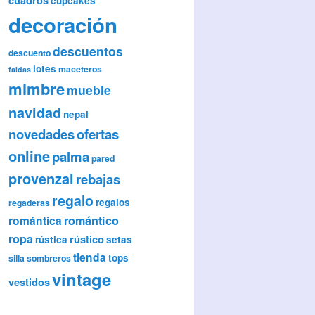
cupcakes
decoración
descuentos
descuento
lotes
maceteros
faldas
mimbre
mueble
navidad
nepal
novedades
ofertas
online
palma
pared
provenzal
rebajas
regalo
regalos
regaderas
romántica
romántico
ropa
rústico
rústica
setas
tienda
tops
silla
sombreros
vintage
vestidos