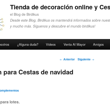
Tienda de decoración online y Ces
el Blog de Birdikus
Desde este Blog, Birdikus os mantendrá informados sobre nuest
y mucho más. Síguenos y descubre el mundo birdikus!
sotros
¿Alguna duda?
Videos
Venta Al Mayor
Amigos
Navegador de
←
Anterior
Siguiente
→
artículos
n para Cestas de navidad
Complementos
para lotes.