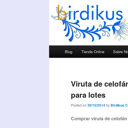
Menú principal
Blog
Tienda Online
Sobre No
Ir al contenido principal
Ir al contenido secundario
Viruta de celofá
para lotes
Posted on
29/10/2014
by
Birdikus 
Comprar viruta de celofán 