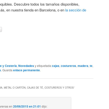
equibles. Descubre todos los tamaños disponibles,
s, en nuestra tienda en Barcelona, o en
la sección de
e y Cestería
,
Novedades
y etiquetada
cajas
,
costureros
,
madera
,
te
,
s
. Guarda
enlace permanente
.
A, METAL O CARTÓN, CAJAS DE TÉ, COSTUREROS Y OTROS
”
 Arenas
en
20/06/2015 en 21:01
dijo: