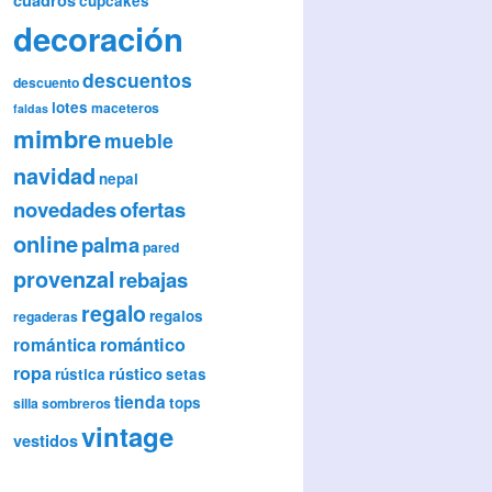
cupcakes
decoración
descuentos
descuento
lotes
maceteros
faldas
mimbre
mueble
navidad
nepal
novedades
ofertas
online
palma
pared
provenzal
rebajas
regalo
regalos
regaderas
romántica
romántico
ropa
rústico
rústica
setas
tienda
tops
silla
sombreros
vintage
vestidos