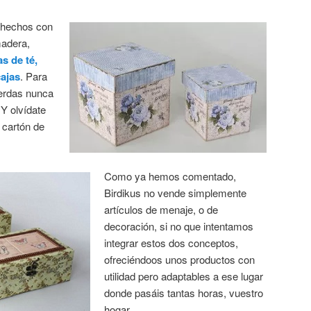
 hechos con
madera,
as de té,
cajas
. Para
ierdas nunca
Y olvídate
e cartón de
Como ya hemos comentado,
Birdikus no vende simplemente
artículos de menaje, o de
decoración, si no que intentamos
integrar estos dos conceptos,
ofreciéndoos unos productos con
utilidad pero adaptables a ese lugar
donde pasáis tantas horas, vuestro
hogar.