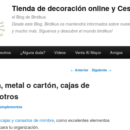
Tienda de decoración online y Ces
el Blog de Birdikus
Desde este Blog, Birdikus os mantendrá informados sobre nuest
y mucho más. Síguenos y descubre el mundo birdikus!
sotros
¿Alguna duda?
Videos
Venta Al Mayor
Amigos
Navegador de
←
Anterior
Siguiente
→
artículos
 metal o cartón, cajas de
 otros
Complementos
s
cajas y canastos de mimbre
, como excelentes elementos
 para tu organización.