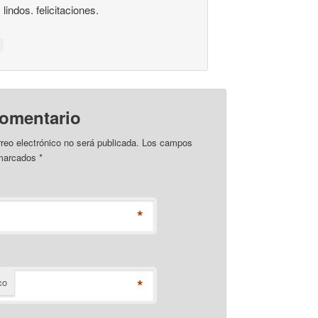
lindos. felicitaciones.
comentario
rreo electrónico no será publicada. Los campos
 marcados
*
*
*
co