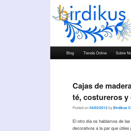
Menú principal
Blog
Tienda Online
Sobre No
Ir al contenido principal
Ir al contenido secundario
Cajas de madera,
té, costureros y
Posted on
04/02/2012
by
Birdikus 
El otro día os hablamos de la
decorativos a la par que útiles