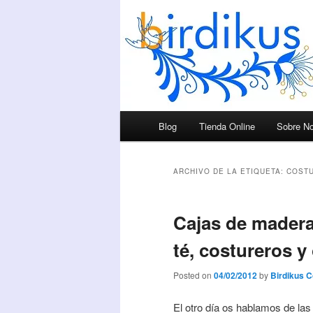
Menú principal
Blog
Tienda Online
Sobre No
Ir al contenido principal
Ir al contenido secundario
ARCHIVO DE LA ETIQUETA:
COST
Cajas de madera,
té, costureros y
Posted on
04/02/2012
by
Birdikus 
El otro día os hablamos de la