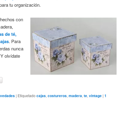
 para tu organización.
 hechos con
madera,
as de té,
cajas
. Para
ierdas nunca
Y olvídate
vedades
|
Etiquetado
cajas
,
costureros
,
madera
,
te
,
vintage
|
1