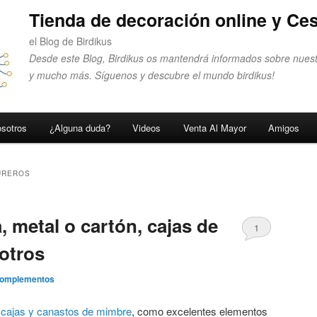
Tienda de decoración online y Ces
el Blog de Birdikus
Desde este Blog, Birdikus os mantendrá informados sobre nuest
y mucho más. Síguenos y descubre el mundo birdikus!
sotros
¿Alguna duda?
Videos
Venta Al Mayor
Amigos
UREROS
 metal o cartón, cajas de
1
 otros
Complementos
s
cajas y canastos de mimbre
, como excelentes elementos