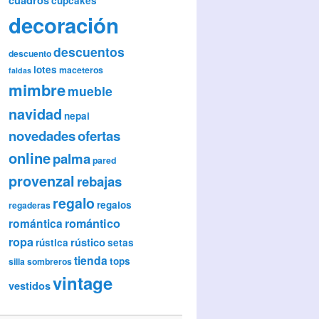
cupcakes
decoración
descuentos
descuento
lotes
maceteros
faldas
mimbre
mueble
navidad
nepal
novedades
ofertas
online
palma
pared
provenzal
rebajas
regalo
regalos
regaderas
romántica
romántico
ropa
rústico
rústica
setas
tienda
tops
silla
sombreros
vintage
vestidos