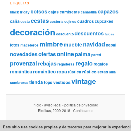
ETIQUETAS
capazos
bolsos
cajas
camisetas
black friday
canastilla
cestas
caña
cuadros
cupcakes
cesta
cestería
cojines
decoración
descuentos
descuento
faldas
mimbre
navidad
mueble
lotes
nepal
maceteros
online
novedades
ofertas
palma
pared
provenzal
regalo
rebajas
regalos
regaderas
romántica
romántico
ropa
rústico
rústica
setas
silla
vintage
tienda
vestidos
tops
sombreros
inicio
-
aviso legal
-
política de privacidad
Birdikus, 2009-2018
-
Contáctanos
Este sitio usa cookies propias y de terceros para mejorar la experienc