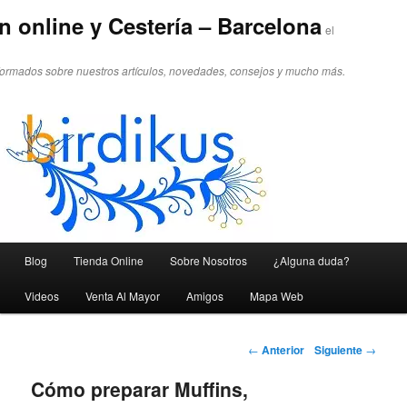
n online y Cestería – Barcelona
el
formados sobre nuestros artículos, novedades, consejos y mucho más.
Menú principal
Blog
Tienda Online
Sobre Nosotros
¿Alguna duda?
Ir al contenido principal
Ir al contenido secundario
Videos
Venta Al Mayor
Amigos
Mapa Web
Navegador de artículos
←
Anterior
Siguiente
→
Cómo preparar Muffins,