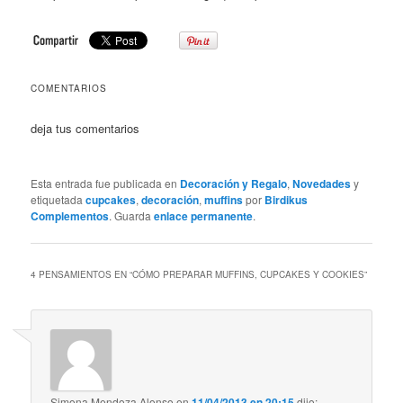
COMENTARIOS
deja tus comentarios
Esta entrada fue publicada en
Decoración y Regalo
,
Novedades
y
etiquetada
cupcakes
,
decoración
,
muffins
por
Birdikus
Complementos
. Guarda
enlace permanente
.
4 PENSAMIENTOS EN “
CÓMO PREPARAR MUFFINS, CUPCAKES Y COOKIES
”
Simona Mendoza Alonso
en
11/04/2013 en 20:15
dijo: