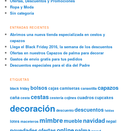
Ofertas, Descuentos y Promociones
Ropa y Moda
Sin categoría
ENTRADAS RECIENTES
Abrimos una nueva tienda especializada en cestos y
capazos
Llega el Black Friday 2016, la semana de los descuentos
Ofertas en nuestros Capazos de palma para decorar
Gastos de envío gratis para tus pedidos
Descuentos especiales para el día del Padre
ETIQUETAS
capazos
bolsos
cajas
camisetas
black friday
canastilla
cestas
caña
cuadros
cupcakes
cesta
cestería
cojines
decoración
descuentos
descuento
faldas
mimbre
navidad
mueble
lotes
nepal
maceteros
online
novedades
ofertas
palma