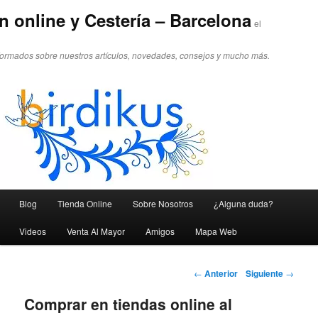
n online y Cestería – Barcelona
el
formados sobre nuestros artículos, novedades, consejos y mucho más.
Menú principal
Blog
Tienda Online
Sobre Nosotros
¿Alguna duda?
Ir al contenido principal
Ir al contenido secundario
Videos
Venta Al Mayor
Amigos
Mapa Web
Navegador de artículos
←
Anterior
Siguiente
→
Comprar en tiendas online al