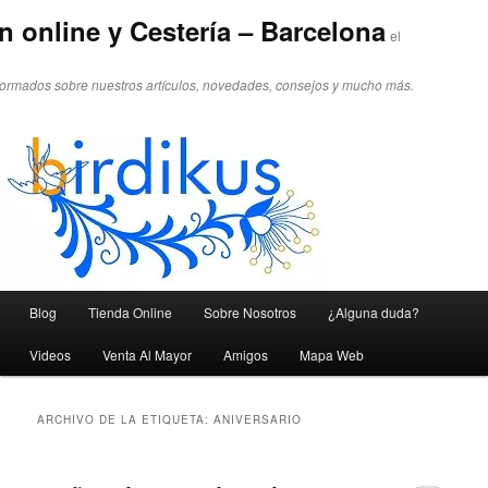
n online y Cestería – Barcelona
el
formados sobre nuestros artículos, novedades, consejos y mucho más.
Menú principal
Blog
Tienda Online
Sobre Nosotros
¿Alguna duda?
Ir al contenido principal
Ir al contenido secundario
Videos
Venta Al Mayor
Amigos
Mapa Web
ARCHIVO DE LA ETIQUETA:
ANIVERSARIO