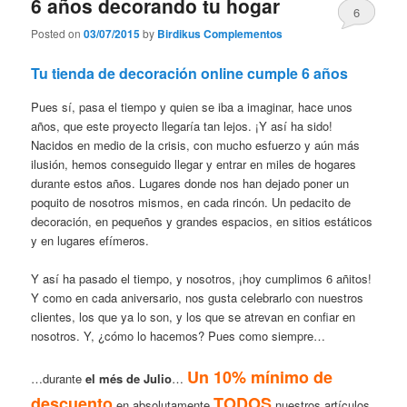
6 años decorando tu hogar
6
Posted on
03/07/2015
by
Birdikus Complementos
Tu tienda de decoración online cumple 6 años
Pues sí, pasa el tiempo y quien se iba a imaginar, hace unos
años, que este proyecto llegaría tan lejos. ¡Y así ha sido!
Nacidos en medio de la crisis, con mucho esfuerzo y aún más
ilusión, hemos conseguido llegar y entrar en miles de hogares
durante estos años. Lugares donde nos han dejado poner un
poquito de nosotros mismos, en cada rincón. Un pedacito de
decoración, en pequeños y grandes espacios, en sitios estáticos
y en lugares efímeros.
Y así ha pasado el tiempo, y nosotros, ¡hoy cumplimos 6 añitos!
Y como en cada aniversario, nos gusta celebrarlo con nuestros
clientes, los que ya lo son, y los que se atrevan en confiar en
nosotros. Y, ¿cómo lo hacemos? Pues como siempre…
Un 10% mínimo de
…durante
el més de Julio
…
descuento
TODOS
en absolutamente
nuestros artículos.