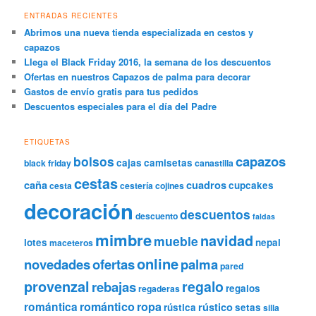
ENTRADAS RECIENTES
Abrimos una nueva tienda especializada en cestos y
capazos
Llega el Black Friday 2016, la semana de los descuentos
Ofertas en nuestros Capazos de palma para decorar
Gastos de envío gratis para tus pedidos
Descuentos especiales para el día del Padre
ETIQUETAS
capazos
bolsos
cajas
camisetas
black friday
canastilla
cestas
caña
cuadros
cupcakes
cesta
cestería
cojines
decoración
descuentos
descuento
faldas
mimbre
navidad
mueble
lotes
nepal
maceteros
online
novedades
ofertas
palma
pared
provenzal
regalo
rebajas
regalos
regaderas
romántica
romántico
ropa
rústico
rústica
setas
silla