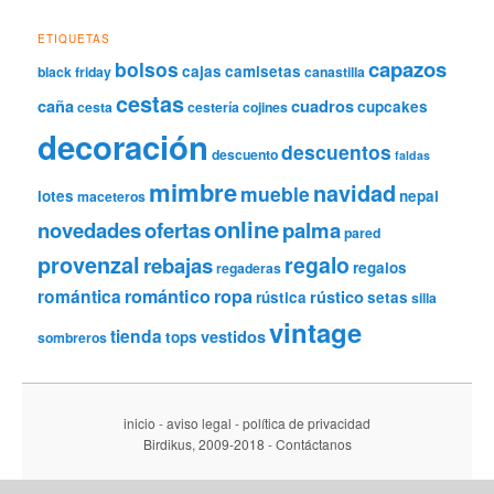
ETIQUETAS
capazos
bolsos
cajas
camisetas
black friday
canastilla
cestas
caña
cuadros
cupcakes
cesta
cestería
cojines
decoración
descuentos
descuento
faldas
mimbre
navidad
mueble
lotes
nepal
maceteros
online
novedades
ofertas
palma
pared
provenzal
regalo
rebajas
regalos
regaderas
romántica
romántico
ropa
rústico
rústica
setas
silla
vintage
tienda
vestidos
tops
sombreros
inicio
-
aviso legal
-
política de privacidad
Birdikus, 2009-2018
-
Contáctanos