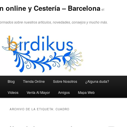
n online y Cestería – Barcelona
el
formados sobre nuestros artículos, novedades, consejos y mucho más.
Menú principal
Blog
Tienda Online
Sobre Nosotros
¿Alguna duda?
Ir al contenido principal
Ir al contenido secundario
Videos
Venta Al Mayor
Amigos
Mapa Web
ARCHIVO DE LA ETIQUETA:
CUADRO