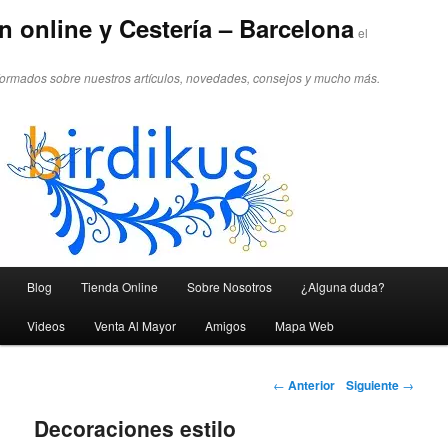
n online y Cestería – Barcelona
el
formados sobre nuestros artículos, novedades, consejos y mucho más.
Menú principal
Blog
Tienda Online
Sobre Nosotros
¿Alguna duda?
Ir al contenido principal
Ir al contenido secundario
Videos
Venta Al Mayor
Amigos
Mapa Web
Navegador de artículos
←
Anterior
Siguiente
→
Decoraciones estilo