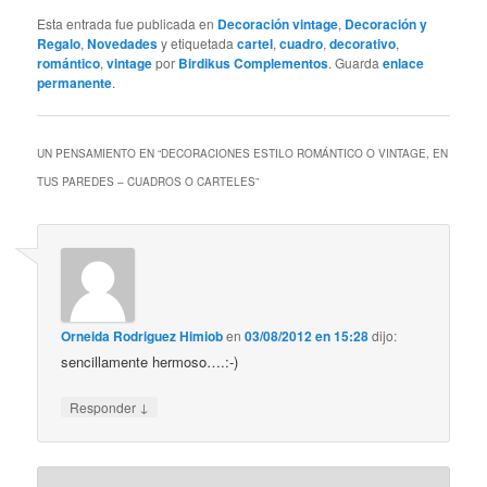
Esta entrada fue publicada en
Decoración vintage
,
Decoración y
Regalo
,
Novedades
y etiquetada
cartel
,
cuadro
,
decorativo
,
romántico
,
vintage
por
Birdikus Complementos
. Guarda
enlace
permanente
.
UN PENSAMIENTO EN “
DECORACIONES ESTILO ROMÁNTICO O VINTAGE, EN
TUS PAREDES – CUADROS O CARTELES
”
Orneida Rodriguez Himiob
en
03/08/2012 en 15:28
dijo:
sencillamente hermoso….:-)
↓
Responder