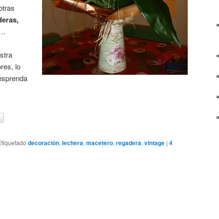
otras
deras,
…
stra
res, lo
desprenda
Etiquetado
decoración
,
lechera
,
macetero
,
regadera
,
vintage
|
4