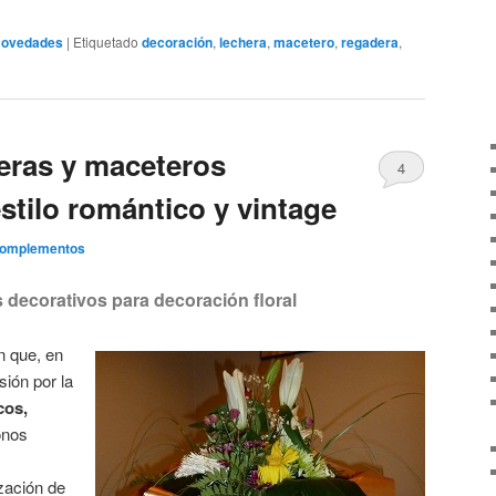
ovedades
|
Etiquetado
decoración
,
lechera
,
macetero
,
regadera
,
eras y maceteros
4
stilo romántico y vintage
Complementos
 decorativos para decoración floral
n que, en
ión por la
cos,
onos
ización de