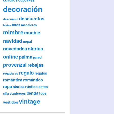
cupcakes
decoración
descuentos
descuento
lotes
maceteros
faldas
mimbre
mueble
navidad
nepal
novedades
ofertas
online
palma
pared
provenzal
rebajas
regalo
regalos
regaderas
romántica
romántico
ropa
rústico
rústica
setas
tienda
tops
silla
sombreros
vintage
vestidos