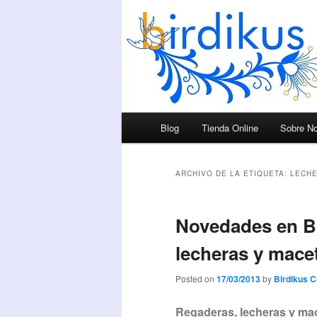
Menú principal
Blog
Tienda Online
Sobre No
Ir al contenido principal
Ir al contenido secundario
ARCHIVO DE LA ETIQUETA:
LECH
Novedades en Bi
lecheras y mace
Posted on
17/03/2013
by
Birdikus 
Regaderas, lecheras y mac