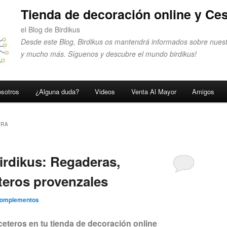
Tienda de decoración online y Ces
el Blog de Birdikus
Desde este Blog, Birdikus os mantendrá informados sobre nuest
y mucho más. Síguenos y descubre el mundo birdikus!
sotros
¿Alguna duda?
Videos
Venta Al Mayor
Amigos
ERA
rdikus: Regaderas,
teros provenzales
Complementos
eteros en tu tienda de decoración online