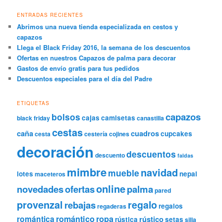
ENTRADAS RECIENTES
Abrimos una nueva tienda especializada en cestos y
capazos
Llega el Black Friday 2016, la semana de los descuentos
Ofertas en nuestros Capazos de palma para decorar
Gastos de envío gratis para tus pedidos
Descuentos especiales para el día del Padre
ETIQUETAS
capazos
bolsos
cajas
camisetas
black friday
canastilla
cestas
caña
cuadros
cupcakes
cesta
cestería
cojines
decoración
descuentos
descuento
faldas
mimbre
navidad
mueble
lotes
nepal
maceteros
online
novedades
ofertas
palma
pared
provenzal
regalo
rebajas
regalos
regaderas
romántica
romántico
ropa
rústico
rústica
setas
silla