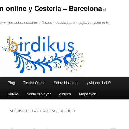
n online y Cestería – Barcelona
el
formados sobre nuestros artículos, novedades, consejos y mucho más.
Menú principal
Blog
Tienda Online
Sobre Nosotros
¿Alguna duda?
Ir al contenido principal
Ir al contenido secundario
Videos
Venta Al Mayor
Amigos
Mapa Web
ARCHIVO DE LA ETIQUETA:
RECUERDO