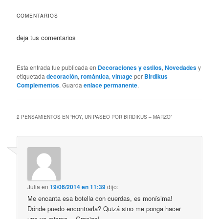
COMENTARIOS
deja tus comentarios
Esta entrada fue publicada en
Decoraciones y estilos
,
Novedades
y
etiquetada
decoración
,
romántica
,
vintage
por
Birdikus
Complementos
. Guarda
enlace permanente
.
2 PENSAMIENTOS EN “
HOY, UN PASEO POR BIRDIKUS – MARZO
”
Julia
en
19/06/2014 en 11:39
dijo:
Me encanta esa botella con cuerdas, es monísima!
Dónde puedo encontrarla? Quizá sino me ponga hacer
una yo misma… Gracias!