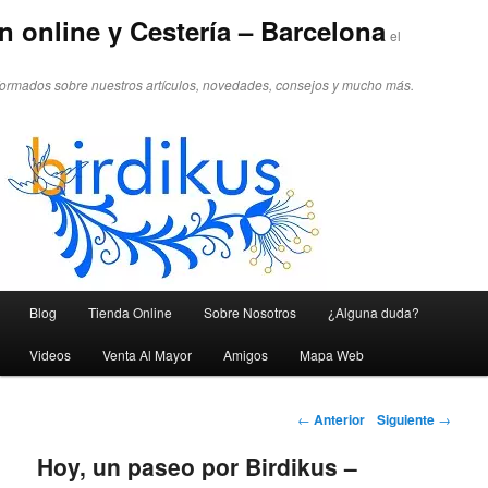
n online y Cestería – Barcelona
el
formados sobre nuestros artículos, novedades, consejos y mucho más.
Menú principal
Blog
Tienda Online
Sobre Nosotros
¿Alguna duda?
Ir al contenido principal
Ir al contenido secundario
Videos
Venta Al Mayor
Amigos
Mapa Web
Navegador de artículos
←
Anterior
Siguiente
→
Hoy, un paseo por Birdikus –