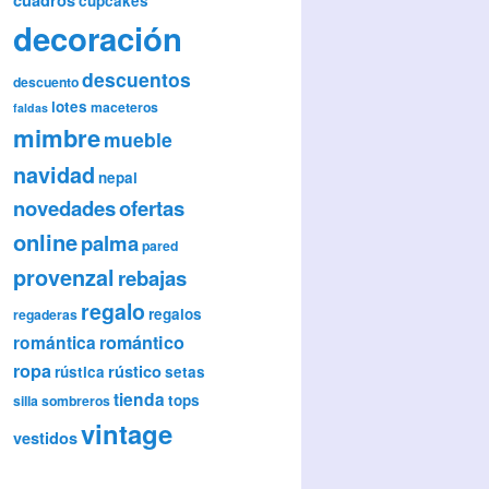
cupcakes
decoración
descuentos
descuento
lotes
maceteros
faldas
mimbre
mueble
navidad
nepal
novedades
ofertas
online
palma
pared
provenzal
rebajas
regalo
regalos
regaderas
romántica
romántico
ropa
rústico
rústica
setas
tienda
tops
silla
sombreros
vintage
vestidos