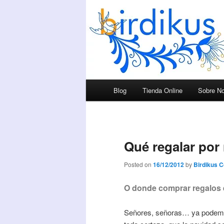
Menú principal
Blog
Tienda Online
Sobre No
Ir al contenido principal
Ir al contenido secundario
Qué regalar por
Posted on
16/12/2012
by
Birdikus 
O donde comprar regalos 
Señores, señoras… ya podemo