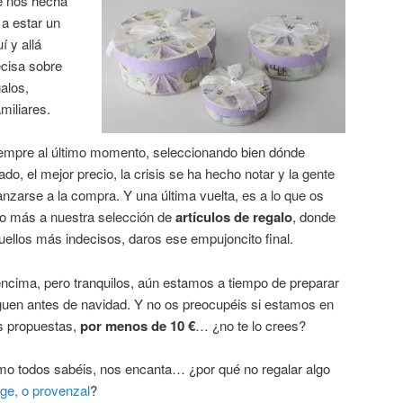
se nos hecha
a estar un
 y allá
ecisa sobre
alos,
miliares.
mpre al último momento, seleccionando bien dónde
o, el mejor precio, la crisis se ha hecho notar y la gente
anzarse a la compra. Y una última vuelta, es a lo que os
eo más a nuestra selección de
artículos de regalo
, donde
ellos más indecisos, daros ese empujoncito final.
ncima, pero tranquilos, aún estamos a tiempo de preparar
eguen antes de navidad. Y no os preocupéis si estamos en
s propuestas,
por menos de 10 €
… ¿no te lo crees?
 todos sabéis, nos encanta… ¿por qué no regalar algo
ge, o provenzal
?