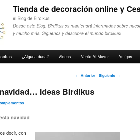
Tienda de decoración online y Ces
el Blog de Birdikus
Desde este Blog, Birdikus os mantendrá informados sobre nuest
y mucho más. Síguenos y descubre el mundo birdikus!
sotros
¿Alguna duda?
Videos
Venta Al Mayor
Amigos
Navegador de
←
Anterior
Siguiente
→
artículos
 navidad… Ideas Birdikus
Complementos
esta navidad
s decir, con