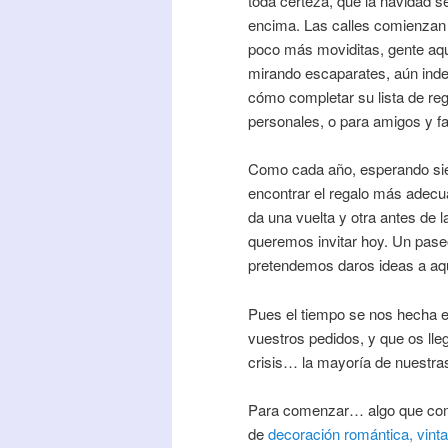
toda certeza, que la navidad 
encima. Las calles comienzan 
poco más moviditas, gente aquí
mirando escaparates, aún ind
cómo completar su lista de reg
personales, o para amigos y fa
Como cada año, esperando sie
encontrar el regalo más adecuad
da una vuelta y otra antes de l
queremos invitar hoy. Un pas
pretendemos daros ideas a aqu
Pues el tiempo se nos hecha e
vuestros pedidos, y que os ll
crisis… la mayoría de nuestra
Para comenzar… algo que como
de
decoración romántica, vinta