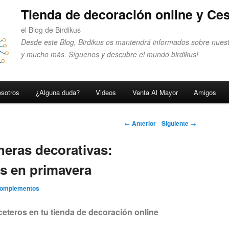
Tienda de decoración online y Ces
el Blog de Birdikus
Desde este Blog, Birdikus os mantendrá informados sobre nuest
y mucho más. Síguenos y descubre el mundo birdikus!
sotros
¿Alguna duda?
Videos
Venta Al Mayor
Amigos
Navegador de
←
Anterior
Siguiente
→
artículos
heras decorativas:
es en primavera
Complementos
eteros en tu tienda de decoración online