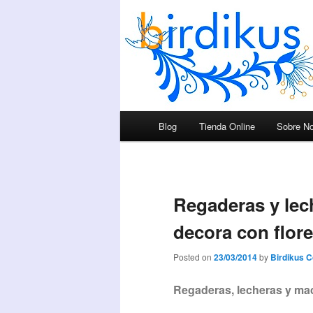
Menú principal
Blog
Tienda Online
Sobre No
Ir al contenido principal
Ir al contenido secundario
Regaderas y lec
decora con flor
Posted on
23/03/2014
by
Birdikus 
Regaderas, lecheras y mac