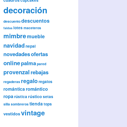
cupcakes
decoración
descuentos
descuento
lotes
maceteros
faldas
mimbre
mueble
navidad
nepal
novedades
ofertas
online
palma
pared
provenzal
rebajas
regalo
regalos
regaderas
romántica
romántico
ropa
rústico
rústica
setas
tienda
tops
silla
sombreros
vintage
vestidos