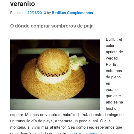
veranito
Posted on
30/06/2013
by
Birdikus Complementos
O dónde comprar sombreros de paja
Bufff… el
calor
aprieta de
verdad.
Por fin,
entramos
de pleno
en
verano,
que este
año se ha
hecho
esperar. Muchos de vosotros, habréis disfrutado este domingo de
un tranquilo día de playa, a tostarse un poco al sol. O a la
montaña, si vivís más al interior. Sea como sea, esperamos que
no os hayáis olvidado de vuestro
capazo, tal como os