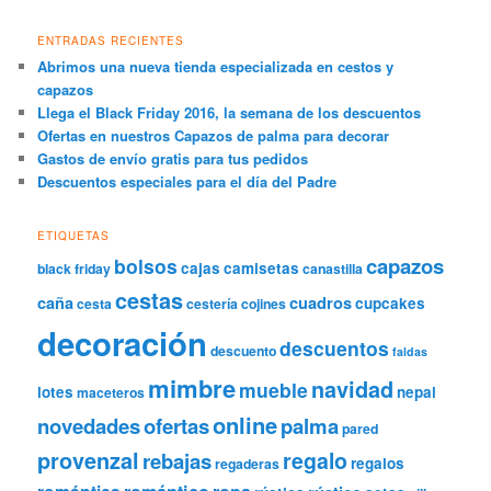
ENTRADAS RECIENTES
Abrimos una nueva tienda especializada en cestos y
capazos
Llega el Black Friday 2016, la semana de los descuentos
Ofertas en nuestros Capazos de palma para decorar
Gastos de envío gratis para tus pedidos
Descuentos especiales para el día del Padre
ETIQUETAS
capazos
bolsos
cajas
camisetas
black friday
canastilla
cestas
caña
cuadros
cupcakes
cesta
cestería
cojines
decoración
descuentos
descuento
faldas
mimbre
navidad
mueble
lotes
nepal
maceteros
online
novedades
ofertas
palma
pared
provenzal
regalo
rebajas
regalos
regaderas