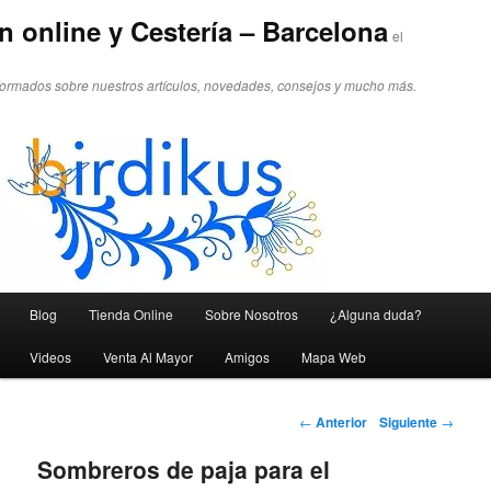
n online y Cestería – Barcelona
el
formados sobre nuestros artículos, novedades, consejos y mucho más.
Menú principal
Blog
Tienda Online
Sobre Nosotros
¿Alguna duda?
Ir al contenido principal
Ir al contenido secundario
Videos
Venta Al Mayor
Amigos
Mapa Web
Navegador de artículos
←
Anterior
Siguiente
→
Sombreros de paja para el