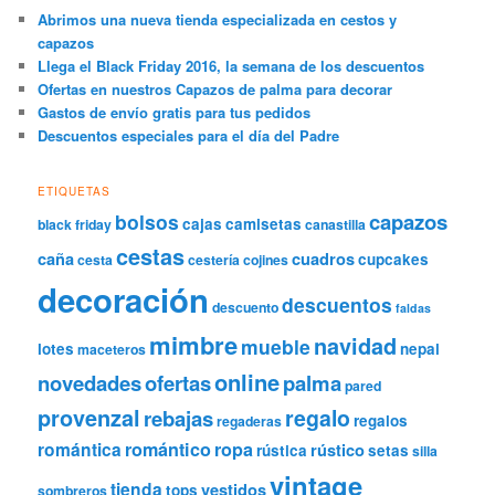
Abrimos una nueva tienda especializada en cestos y
capazos
Llega el Black Friday 2016, la semana de los descuentos
Ofertas en nuestros Capazos de palma para decorar
Gastos de envío gratis para tus pedidos
Descuentos especiales para el día del Padre
ETIQUETAS
capazos
bolsos
cajas
camisetas
black friday
canastilla
cestas
caña
cuadros
cupcakes
cesta
cestería
cojines
decoración
descuentos
descuento
faldas
mimbre
navidad
mueble
lotes
nepal
maceteros
online
novedades
ofertas
palma
pared
provenzal
regalo
rebajas
regalos
regaderas
romántica
romántico
ropa
rústico
rústica
setas
silla
vintage
tienda
vestidos
tops
sombreros