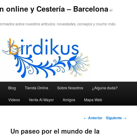
n online y Cestería – Barcelona
el
formados sobre nuestros artículos, novedades, consejos y mucho más.
Menú principal
Blog
Tienda Online
Sobre Nosotros
¿Alguna duda?
Ir al contenido principal
Ir al contenido secundario
Videos
Venta Al Mayor
Amigos
Mapa Web
Navegador de artículos
←
Anterior
Siguiente
→
Un paseo por el mundo de la