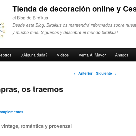
Tienda de decoración online y Ces
el Blog de Birdikus
Desde este Blog, Birdikus os mantendrá informados sobre nuest
y mucho más. Síguenos y descubre el mundo birdikus!
sotros
¿Alguna duda?
Videos
Venta Al Mayor
Amigos
Navegador de
←
Anterior
Siguiente
→
artículos
pras, os traemos
Complementos
vintage, romántica y provenzal