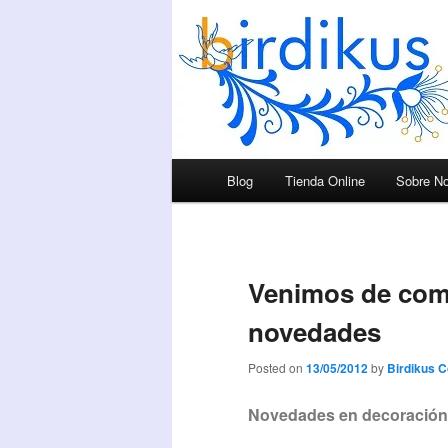
Menú principal
Blog
Tienda Online
Sobre No
Ir al contenido principal
Ir al contenido secundario
Venimos de com
novedades
Posted on
13/05/2012
by
Birdikus 
Novedades en decoración 