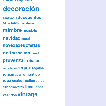
cupcakes
decoración
descuentos
descuento
lotes
maceteros
faldas
mimbre
mueble
navidad
nepal
novedades
ofertas
online
palma
pared
provenzal
rebajas
regalo
regalos
regaderas
romántica
romántico
ropa
rústico
rústica
setas
tienda
tops
silla
sombreros
vintage
vestidos