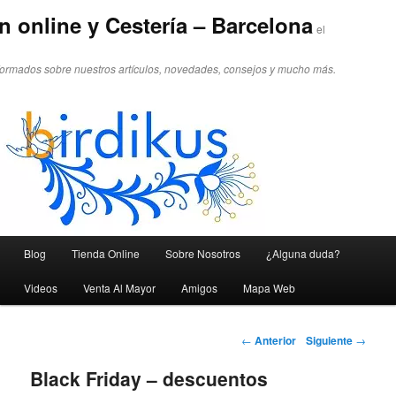
n online y Cestería – Barcelona
el
formados sobre nuestros artículos, novedades, consejos y mucho más.
Menú principal
Blog
Tienda Online
Sobre Nosotros
¿Alguna duda?
Ir al contenido principal
Ir al contenido secundario
Videos
Venta Al Mayor
Amigos
Mapa Web
Navegador de artículos
←
Anterior
Siguiente
→
Black Friday – descuentos