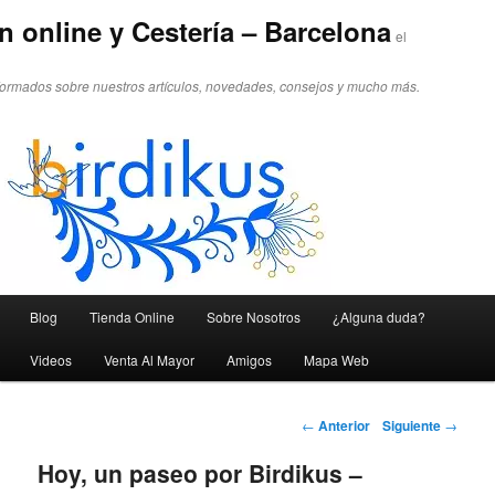
n online y Cestería – Barcelona
el
formados sobre nuestros artículos, novedades, consejos y mucho más.
Menú principal
Blog
Tienda Online
Sobre Nosotros
¿Alguna duda?
Ir al contenido principal
Ir al contenido secundario
Videos
Venta Al Mayor
Amigos
Mapa Web
Navegador de artículos
←
Anterior
Siguiente
→
Hoy, un paseo por Birdikus –