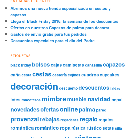
ENTRADAS RECIENTES
Abrimos una nueva tienda especializada en cestos y
capazos
Llega el Black Friday 2016, la semana de los descuentos
Ofertas en nuestros Capazos de palma para decorar
Gastos de envío gratis para tus pedidos
Descuentos especiales para el día del Padre
ETIQUETAS
capazos
bolsos
cajas
camisetas
black friday
canastilla
cestas
caña
cuadros
cupcakes
cesta
cestería
cojines
decoración
descuentos
descuento
faldas
mimbre
navidad
mueble
lotes
nepal
maceteros
online
novedades
ofertas
palma
pared
provenzal
regalo
rebajas
regalos
regaderas
romántica
romántico
ropa
rústico
rústica
setas
silla
vintage