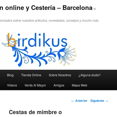
n online y Cestería – Barcelona
el
formados sobre nuestros artículos, novedades, consejos y mucho más.
Menú principal
Blog
Tienda Online
Sobre Nosotros
¿Alguna duda?
Ir al contenido principal
Ir al contenido secundario
Videos
Venta Al Mayor
Amigos
Mapa Web
Navegador de artículos
←
Anterior
Siguiente
→
Cestas de mimbre o