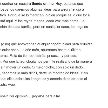
ncontrar en nuestra
tienda online
. Hoy, para los que
osos, os daremos algunas ideas para alegrar el día a
ros. Por que se lo merecen, o bien porque es lo que toca.
stá aquí. Y los reyes magos, cada vez más cerca. La
ción de cada familia, pero en cualquier caso, los regalos
 (o no) que aprovechan cualquier oportunidad para reunirse
ualquier caso, un año más, apuramos hasta el último
ras. Falta de tiempo, estrés, prisas… y por eso,
 Por que la tecnología nos permite realizarlo de la manera
, sin mover un dedo. O mejor dicho, con solo un dedo,
e, hacemos lo más difícil, darte un montón de ideas. Y en
nca: clica sobre las imágenes y accede directamente al
estra web.
s? Por ejemplo… ¡regalos para ella!