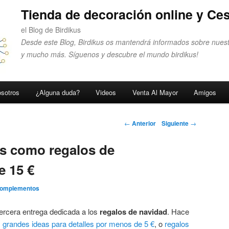
Tienda de decoración online y Ces
el Blog de Birdikus
Desde este Blog, Birdikus os mantendrá informados sobre nuest
y mucho más. Síguenos y descubre el mundo birdikus!
sotros
¿Alguna duda?
Videos
Venta Al Mayor
Amigos
Navegador de
←
Anterior
Siguiente
→
artículos
as como regalos de
e 15 €
Complementos
ercera entrega dedicada a los
regalos de navidad
. Hace
s
grandes ideas para detalles por menos de 5 €
, o
regalos