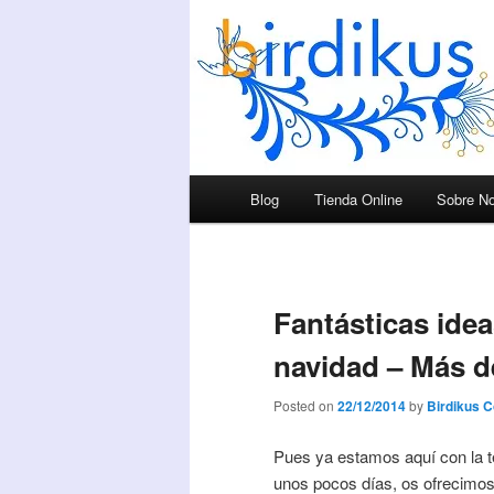
Menú principal
Blog
Tienda Online
Sobre No
Ir al contenido principal
Ir al contenido secundario
Fantásticas ide
navidad – Más d
Posted on
22/12/2014
by
Birdikus 
Pues ya estamos aquí con la t
unos pocos días, os ofrecimo