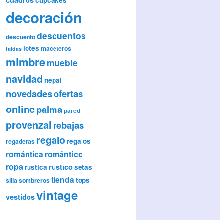
cupcakes
decoración
descuentos
descuento
lotes
maceteros
faldas
mimbre
mueble
navidad
nepal
novedades
ofertas
online
palma
pared
provenzal
rebajas
regalo
regalos
regaderas
romántica
romántico
ropa
rústico
rústica
setas
tienda
tops
silla
sombreros
vintage
vestidos