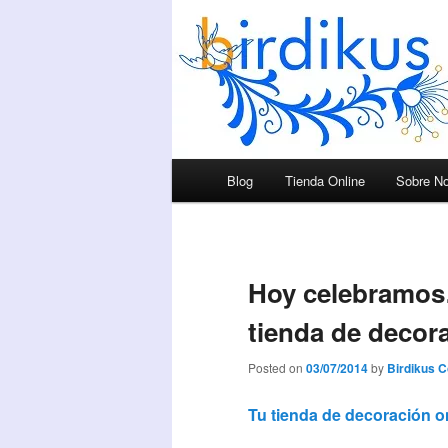
Menú principal
Blog
Tienda Online
Sobre No
Ir al contenido principal
Ir al contenido secundario
Hoy celebramos
tienda de decor
Posted on
03/07/2014
by
Birdikus 
Tu tienda de decoración o