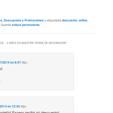
as, Descuentos y Promociones
y etiquetada
descuento
,
online
,
. Guarda
enlace permanente
.
OS… 5 AÑOS EN NUESTRA TIENDA DE DECORACIÓN
”
7/2014 en 8:07
dijo:
o!
/2014 en 12:30
dijo:
boletín! Espero recibir mi descuento!