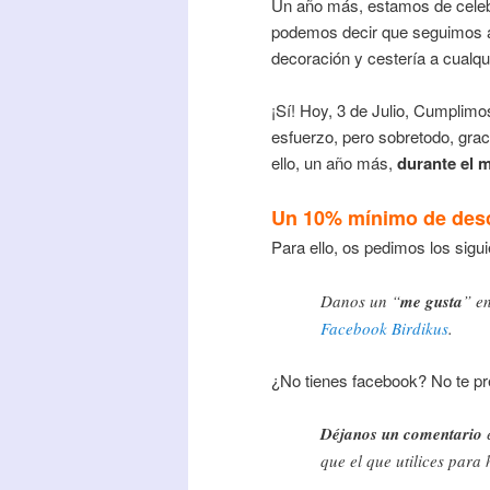
Un año más, estamos de celebr
podemos decir que seguimos ad
decoración y cestería a cualqu
¡Sí! Hoy, 3 de Julio, Cumplim
esfuerzo, pero sobretodo, grac
ello, un año más,
durante el m
Un 10% mínimo de des
Para ello
, os pedimos los sigui
Danos un “
me gusta
” e
Facebook Birdikus
.
¿No tienes facebook? No te 
Déjanos un comentario
e
que el que utilices para 