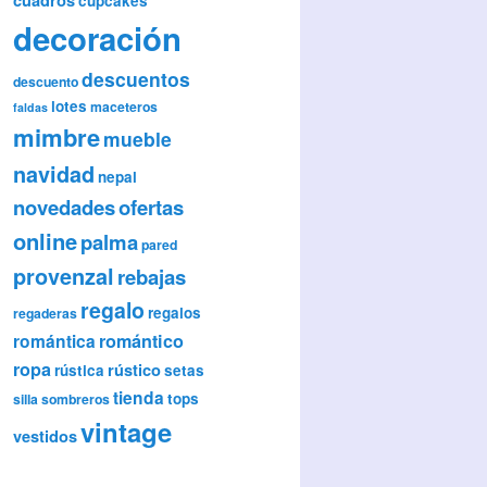
cupcakes
decoración
descuentos
descuento
lotes
maceteros
faldas
mimbre
mueble
navidad
nepal
novedades
ofertas
online
palma
pared
provenzal
rebajas
regalo
regalos
regaderas
romántica
romántico
ropa
rústico
rústica
setas
tienda
tops
silla
sombreros
vintage
vestidos