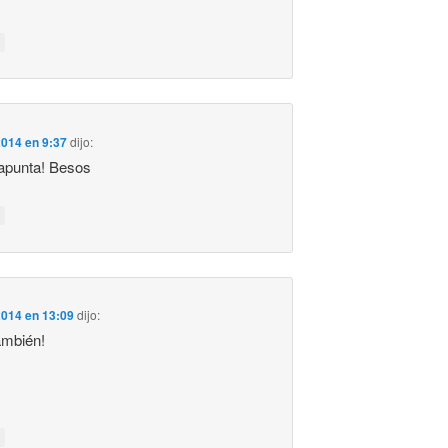
2014 en 9:37
dijo:
 apunta! Besos
2014 en 13:09
dijo:
ambién!