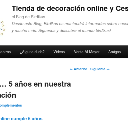
Tienda de decoración online y Ces
el Blog de Birdikus
Desde este Blog, Birdikus os mantendrá informados sobre nuest
y mucho más. Síguenos y descubre el mundo birdikus!
sotros
¿Alguna duda?
Videos
Venta Al Mayor
Amigos
Navegador de
←
Anterior
Siguiente
→
artículos
… 5 años en nuestra
ación
Complementos
nline cumple 5 años