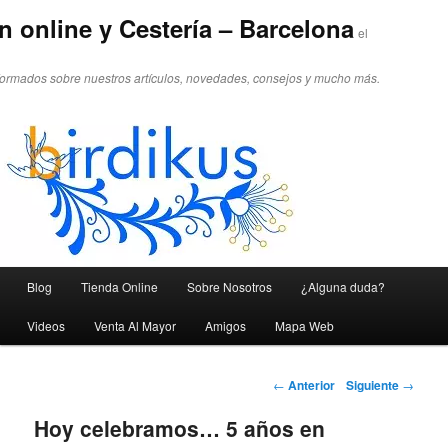
n online y Cestería – Barcelona
el
formados sobre nuestros artículos, novedades, consejos y mucho más.
Menú principal
Blog
Tienda Online
Sobre Nosotros
¿Alguna duda?
Ir al contenido principal
Ir al contenido secundario
Videos
Venta Al Mayor
Amigos
Mapa Web
Navegador de artículos
←
Anterior
Siguiente
→
Hoy celebramos… 5 años en