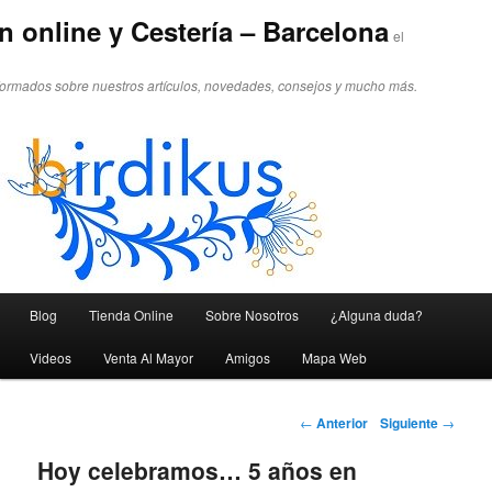
n online y Cestería – Barcelona
el
formados sobre nuestros artículos, novedades, consejos y mucho más.
Menú principal
Blog
Tienda Online
Sobre Nosotros
¿Alguna duda?
Ir al contenido principal
Ir al contenido secundario
Videos
Venta Al Mayor
Amigos
Mapa Web
Navegador de artículos
←
Anterior
Siguiente
→
Hoy celebramos… 5 años en